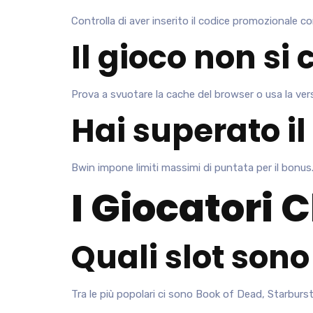
Controlla di aver inserito il codice promozionale c
Il gioco non si 
Prova a svuotare la cache del browser o usa la ve
Hai superato il
Bwin impone limiti massimi di puntata per il bonus.
I Giocatori 
Quali slot sono
Tra le più popolari ci sono Book of Dead, Starburs