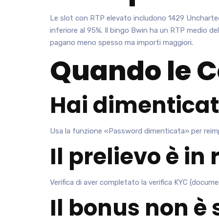
Le slot con RTP elevato includono 1429 Uncharted
inferiore al 95%. Il bingo Bwin ha un RTP medio del 
pagano meno spesso ma importi maggiori.
Quando le 
Hai dimenticat
Usa la funzione «Password dimenticata» per reimpos
Il prelievo è in
Verifica di aver completato la verifica KYC (document
Il bonus non è 