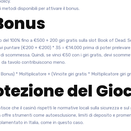
olicy.
 metodi disponibili per attivare il bonus.
 Bonus
l 100% fino a €500 + 200 giri gratis sulla slot Book of Dead. Se 
 puntare (€200 + €200) * 35 = €14.000 prima di poter prelevare le 
 di scommessa. Quindi, se vinci €50 con i giri gratis, devi scomm
hi da tavolo contribuiscono meno.
us) * Moltiplicatore + (Vincite giri gratis * Moltiplicatore giri gr
otezione del Gio
isce che il casinò rispetti le normative locali sulla sicurezza e sul
win offre strumenti come autoesclusione, limiti di deposito e prom
golamentato in Italia, come in questo caso.