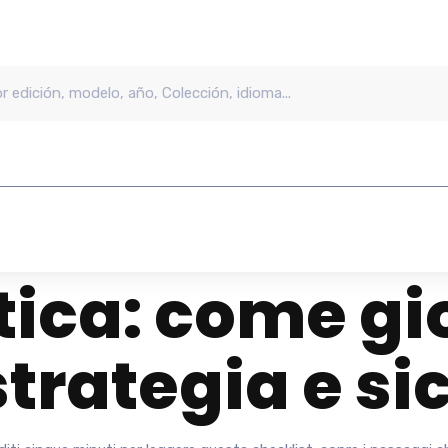
tica: come gi
trategia e si