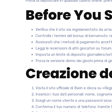
Prima di depositare in qualsiasi casinò online, pren
Before You S
Verifica che il sito sia regolamentato da un’au
Controlla i termini del bonus di benvenuto: r
Assicurati che i metodi di pagamento accettat
Leggi le recensioni di altri giocatori su forum
Imposta un limite di deposito giornaliero/set
Prova la versione demo dei giochi prima di gio
Creazione d
Visita il sito ufficiale di Bwin e clicca su «Reg
Inserisci i tuoi dati personali: nome, cognome,
Scegli un nome utente e una password sicura 
Conferma il tuo numero di telefono tramite