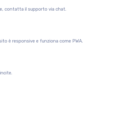
e, contatta il supporto via chat.
l sito è responsive e funziona come PWA.
ncite.
?