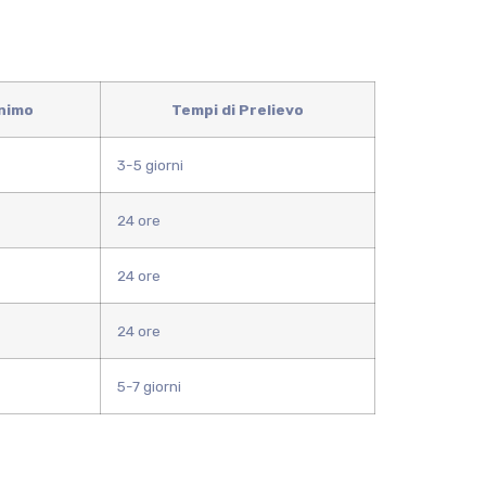
inimo
Tempi di Prelievo
3-5 giorni
24 ore
24 ore
24 ore
5-7 giorni