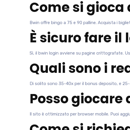
Come si gioca 
Bwin offre bingo a 75 e 90 palline. Acquista i bigliet
È sicuro fare il
Sì, il bwin login avviene su pagine crittografate. U
Quali sono i re
Di solito sono 35-40x per il bonus deposito, e 25-40
Posso giocare 
Il sito è ottimizzato per browser mobile. Puoi ag
Come si richie