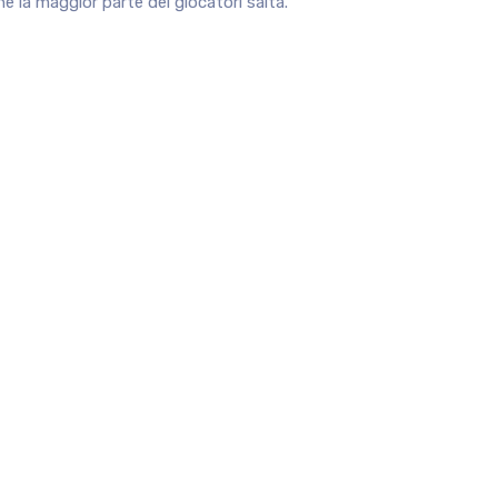
he la maggior parte dei giocatori salta.