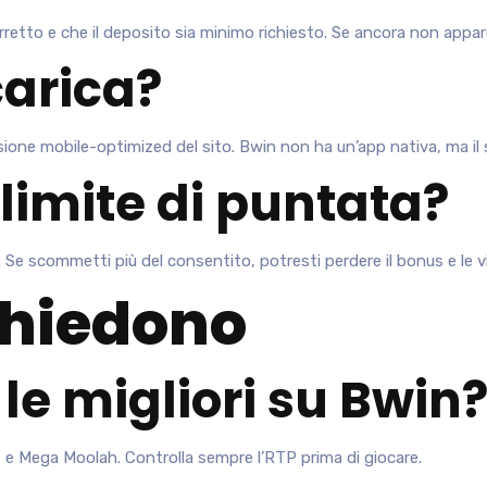
orretto e che il deposito sia minimo richiesto. Se ancora non appar
carica?
rsione mobile-optimized del sito. Bwin non ha un’app nativa, ma i
 limite di puntata?
 Se scommetti più del consentito, potresti perdere il bonus e le vi
Chiedono
 le migliori su Bwin
t e Mega Moolah. Controlla sempre l’RTP prima di giocare.