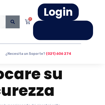
Login
0
Registro
¿Necesita un Soporte?
(021) 606 274
ocare su
curezza