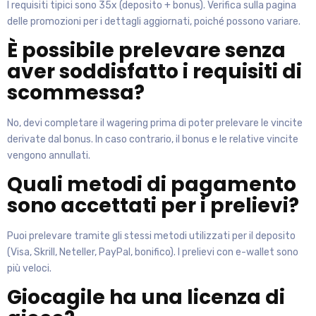
I requisiti tipici sono 35x (deposito + bonus). Verifica sulla pagina
delle promozioni per i dettagli aggiornati, poiché possono variare.
È possibile prelevare senza
aver soddisfatto i requisiti di
scommessa?
No, devi completare il wagering prima di poter prelevare le vincite
derivate dal bonus. In caso contrario, il bonus e le relative vincite
vengono annullati.
Quali metodi di pagamento
sono accettati per i prelievi?
Puoi prelevare tramite gli stessi metodi utilizzati per il deposito
(Visa, Skrill, Neteller, PayPal, bonifico). I prelievi con e-wallet sono
più veloci.
Giocagile ha una licenza di