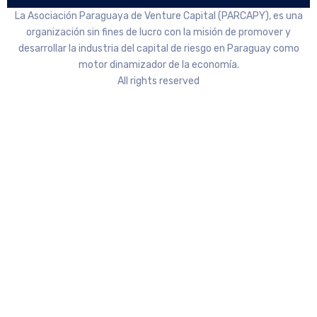
La Asociación Paraguaya de Venture Capital (PARCAPY), es una
organización sin fines de lucro con la misión de promover y
desarrollar la industria del capital de riesgo en Paraguay como
motor dinamizador de la economía.
All rights reserved