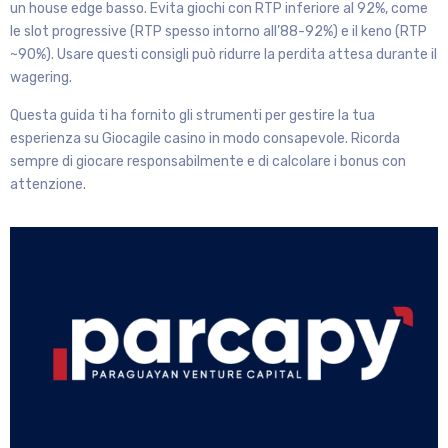
un house edge basso. Evita giochi con RTP inferiore al 92%, come
le slot progressive (RTP spesso intorno all’88-92%) e il keno (RTP
~90%). Usare questi consigli può ridurre la perdita attesa durante il
wagering.
Questa guida ti ha fornito gli strumenti per gestire la tua
esperienza su Giocagile casino in modo consapevole. Ricorda
sempre di giocare responsabilmente e di calcolare i bonus con
attenzione.