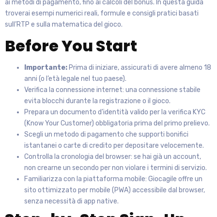
ai metodi di pagamento, fino ai calcoli del bonus. In questa guida
troverai esempi numerici reali, formule e consigli pratici basati
sull’RTP e sulla matematica del gioco.
Before You Start
Importante:
Prima di iniziare, assicurati di avere almeno 18
anni (o l’età legale nel tuo paese).
Verifica la connessione internet: una connessione stabile
evita blocchi durante la registrazione o il gioco.
Prepara un documento d’identità valido per la verifica KYC
(Know Your Customer) obbligatoria prima del primo prelievo.
Scegli un metodo di pagamento che supporti bonifici
istantanei o carte di credito per depositare velocemente.
Controlla la cronologia del browser: se hai già un account,
non crearne un secondo per non violare i termini di servizio.
Familiarizza con la piattaforma mobile: Giocagile offre un
sito ottimizzato per mobile (PWA) accessibile dal browser,
senza necessità di app native.