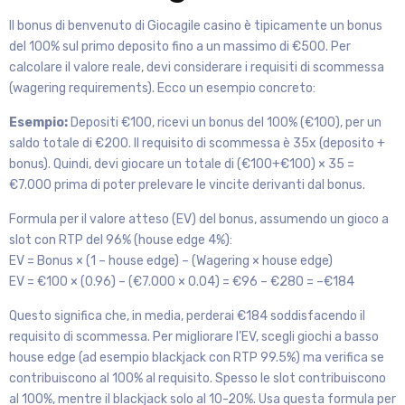
Il bonus di benvenuto di Giocagile casino è tipicamente un bonus
del 100% sul primo deposito fino a un massimo di €500. Per
calcolare il valore reale, devi considerare i requisiti di scommessa
(wagering requirements). Ecco un esempio concreto:
Esempio:
Depositi €100, ricevi un bonus del 100% (€100), per un
saldo totale di €200. Il requisito di scommessa è 35x (deposito +
bonus). Quindi, devi giocare un totale di (€100+€100) × 35 =
€7.000 prima di poter prelevare le vincite derivanti dal bonus.
Formula per il valore atteso (EV) del bonus, assumendo un gioco a
slot con RTP del 96% (house edge 4%):
EV = Bonus × (1 – house edge) – (Wagering × house edge)
EV = €100 × (0.96) – (€7.000 × 0.04) = €96 – €280 = –€184
Questo significa che, in media, perderai €184 soddisfacendo il
requisito di scommessa. Per migliorare l’EV, scegli giochi a basso
house edge (ad esempio blackjack con RTP 99.5%) ma verifica se
contribuiscono al 100% al requisito. Spesso le slot contribuiscono
al 100%, mentre il blackjack solo al 10-20%. Usa questa formula per