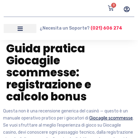
0
¿Necesita un Soporte?
(021) 606 274
Guida pratica
Giocagile
scommesse:
registrazione e
calcolo bonus
Questa non è una recensione generica del casinò — questo è un
manuale operativo pratico per i giocatori di
Giocagile scommesse
.
Se vuoi sfruttare al meglio l’esperienza di gioco su Giocagile
casino, devi conoscere ogni passaggio tecnico, dalla registrazione