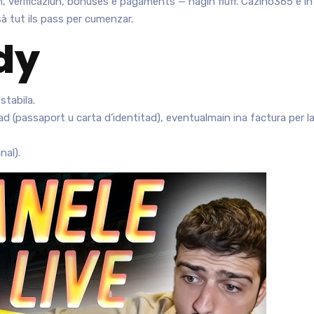
iun, verificaziun, bonuses e pagaments — nagin fluff. Cazino365 è i
 tut ils pass per cumenzar.
dy
stabila.
(passaport u carta d’identitad), eventualmain ina factura per la v
nal).