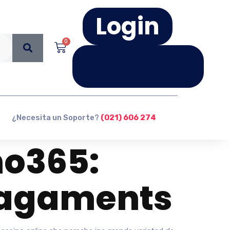
Login
0
Registro
¿Necesita un Soporte?
(021) 606 274
no365:
 pagaments