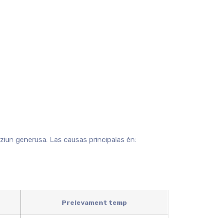
ziun generusa. Las causas principalas èn:
Prelevament temp