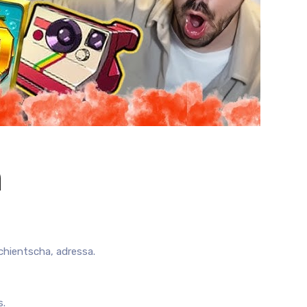
n
chientscha, adressa.
s.