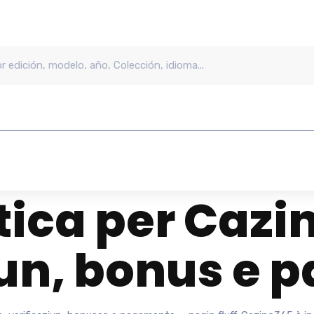
tica per Cazi
iun, bonus e