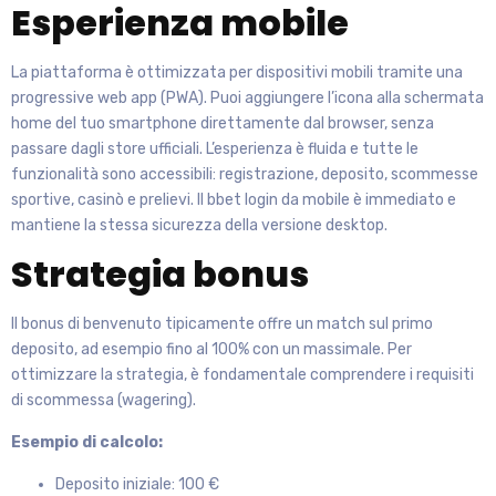
Esperienza mobile
La piattaforma è ottimizzata per dispositivi mobili tramite una
progressive web app (PWA). Puoi aggiungere l’icona alla schermata
home del tuo smartphone direttamente dal browser, senza
passare dagli store ufficiali. L’esperienza è fluida e tutte le
funzionalità sono accessibili: registrazione, deposito, scommesse
sportive, casinò e prelievi. Il bbet login da mobile è immediato e
mantiene la stessa sicurezza della versione desktop.
Strategia bonus
Il bonus di benvenuto tipicamente offre un match sul primo
deposito, ad esempio fino al 100% con un massimale. Per
ottimizzare la strategia, è fondamentale comprendere i requisiti
di scommessa (wagering).
Esempio di calcolo:
Deposito iniziale: 100 €