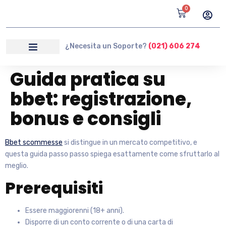
0
¿Necesita un Soporte?
(021) 606 274
Guida pratica su
bbet: registrazione,
bonus e consigli
Bbet scommesse
si distingue in un mercato competitivo, e
questa guida passo passo spiega esattamente come sfruttarlo al
meglio.
Prerequisiti
Essere maggiorenni (18+ anni).
Disporre di un conto corrente o di una carta di