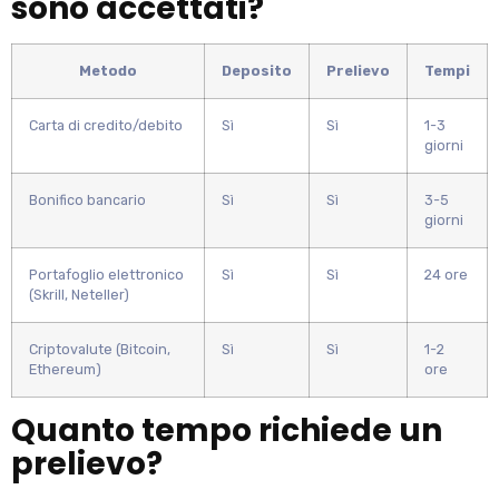
sono accettati?
Metodo
Deposito
Prelievo
Tempi
Carta di credito/debito
Sì
Sì
1-3
giorni
Bonifico bancario
Sì
Sì
3-5
giorni
Portafoglio elettronico
Sì
Sì
24 ore
(Skrill, Neteller)
Criptovalute (Bitcoin,
Sì
Sì
1-2
Ethereum)
ore
Quanto tempo richiede un
prelievo?