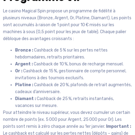
Le casino Magical Spin propose un programme de fidélité à
plusieurs niveaux (Bronze, Argent, Or, Platine, Diamant). Les points
sont accumulés à raison de 1 point pour 10 € misés sur les
machines à sous (0,5 point pour les jeux de table). Chaque palier
débloque des avantages croissants :
Bronze :
Cashback de 5 % sur les pertes nettes
hebdomadaires, retraits prioritaires.
Argent :
Cashback de 10 %, bonus de recharge mensuel.
Or :
Cashback de 15 %, gestionnaire de compte personnel,
invitations à des tournois exclusifs.
Platine :
Cashback de 20 %, plafonds de retrait augmentés,
cadeaux d’anniversaire.
Diamant :
Cashback de 25 %, retraits instantanés,
vacances sur mesure.
Pour atteindre le niveau supérieur, vous devez cumuler un certain
nombre de points (ex. 5 000 pour Argent, 25 000 pour Or). Les
points sont remis à zéro chaque année au 1er janvier.
Important :
Le cashback est calculé sur les pertes nettes (dépôts – gains) de