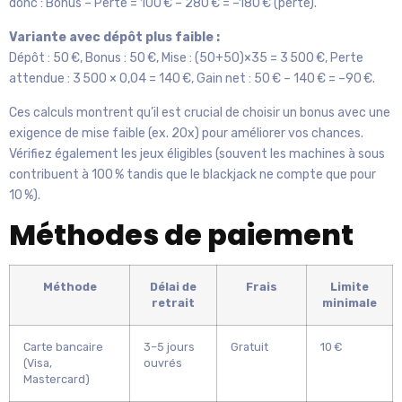
donc : Bonus – Perte = 100 € – 280 € = –180 € (perte).
Variante avec dépôt plus faible :
Dépôt : 50 €, Bonus : 50 €, Mise : (50+50)×35 = 3 500 €, Perte
attendue : 3 500 × 0,04 = 140 €, Gain net : 50 € – 140 € = –90 €.
Ces calculs montrent qu’il est crucial de choisir un bonus avec une
exigence de mise faible (ex. 20x) pour améliorer vos chances.
Vérifiez également les jeux éligibles (souvent les machines à sous
contribuent à 100 % tandis que le blackjack ne compte que pour
10 %).
Méthodes de paiement
Méthode
Délai de
Frais
Limite
retrait
minimale
Carte bancaire
3–5 jours
Gratuit
10 €
(Visa,
ouvrés
Mastercard)