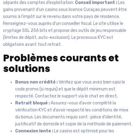
séparés des comptes d’exploitation.
Conseil important :
Les
gains provenant d’un casino sous licence Curaçao peuvent être
soumis à l’impôt sur le revenu dans votre pays de résidence.
Renseignez-vous auprès d’un conseiller fiscal. Le site utilise le
cryptage SSL 256 bits et propose des outils de jeu responsable
(limites de dépôt, auto-exclusion). Le processus KYC est
obligatoire avant tout retrait.
Problèmes courants et
solutions
Bonus non crédité :
Vérifiez que vous avez bien saisi le
code promo (si requis) et que le dépôt minimum est
respecté. Contactez le support via le chat en direct.
Retrait bloqué :
Assurez-vous d’avoir complété la
vérification KYC et d’avoir respecté les conditions de mise
du bonus. Les documents requis sont : pièce d’identité,
justificatif de domicile et copie de la méthode de paiement.
Connexion lente :
Le casino est optimisé pour les