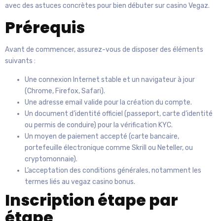
avec des astuces concrètes pour bien débuter sur casino Vegaz.
Prérequis
Avant de commencer, assurez-vous de disposer des éléments
suivants :
Une connexion Internet stable et un navigateur à jour
(Chrome, Firefox, Safari).
Une adresse email valide pour la création du compte.
Un document d’identité officiel (passeport, carte d’identité
ou permis de conduire) pour la vérification KYC.
Un moyen de paiement accepté (carte bancaire,
portefeuille électronique comme Skrill ou Neteller, ou
cryptomonnaie).
L’acceptation des conditions générales, notamment les
termes liés au vegaz casino bonus.
Inscription étape par
étape