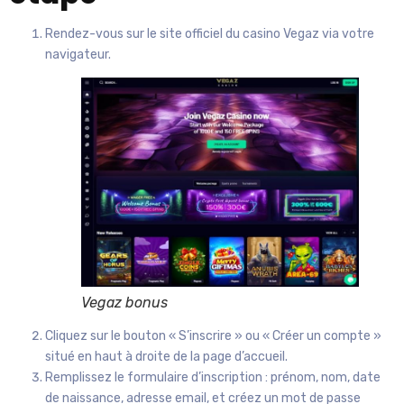
Rendez-vous sur le site officiel du casino Vegaz via votre
navigateur.
Vegaz bonus
Cliquez sur le bouton « S’inscrire » ou « Créer un compte »
situé en haut à droite de la page d’accueil.
Remplissez le formulaire d’inscription : prénom, nom, date
de naissance, adresse email, et créez un mot de passe