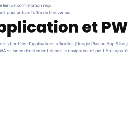
e lien de confirmation reçu.
t pour activer l’offre de bienvenue.
pplication et P
les boutées d’applications officielles (Google Play ou App Store). 
WA se lance directement depuis le navigateur et peut être ajouté