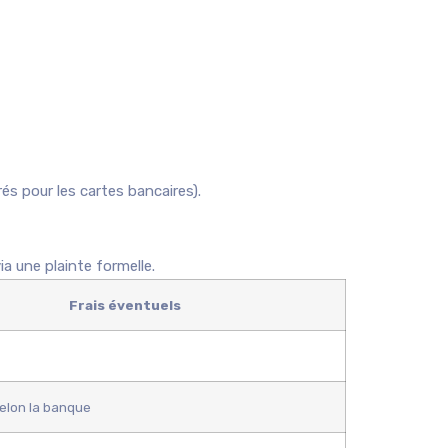
és pour les cartes bancaires).
a une plainte formelle.
Frais éventuels
selon la banque