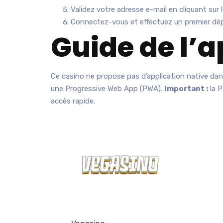
Validez votre adresse e-mail en cliquant sur l
Connectez-vous et effectuez un premier dépô
Guide de l’a
Ce casino ne propose pas d’application native dans 
une Progressive Web App (PWA).
Important :
la P
accès rapide.