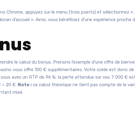
ans Chrome, appuyez sur le menu (trois points) et sélectionnez « Ajo
 l’écran d’accueil ». Ainsi, vous bénéficiez d’une expérience proch
onus
rendre le calcul du bonus. Prenons l’exemple d’une offre de bienv
asino vous offre 100 € supplémentaires. Votre solde est donc de 2
sous avec un RTP de 96 %, la perte attendue sur ces 7 000 € est 
€ = 20 €.
Note :
ce calcul théorique ne tient pas compte de la vari
ontant misé.