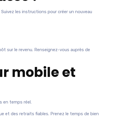
. Suivez les instructions pour créer un nouveau
mpôt sur le revenu. Renseignez-vous auprès de
ur mobile et
s en temps réel.
e et des retraits fiables. Prenez le temps de bien