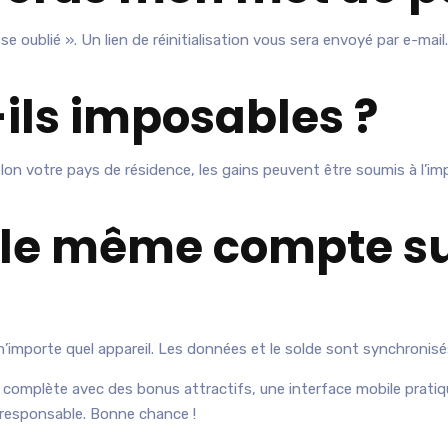
e oublié ». Un lien de réinitialisation vous sera envoyé par e-mail
-ils imposables ?
Selon votre pays de résidence, les gains peuvent être soumis à l’i
er le même compte s
importe quel appareil. Les données et le solde sont synchronisé
 complète avec des bonus attractifs, une interface mobile pratiqu
 responsable. Bonne chance !