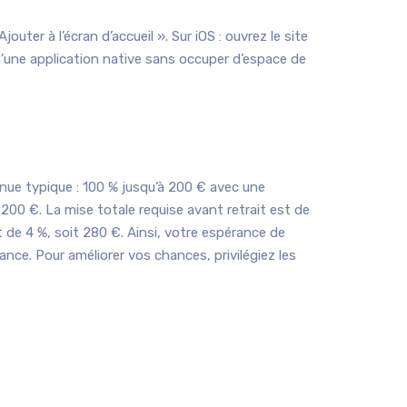
uter à l’écran d’accueil ». Sur iOS : ouvrez le site
e d’une application native sans occuper d’espace de
enue typique : 100 % jusqu’à 200 € avec une
00 €. La mise totale requise avant retrait est de
de 4 %, soit 280 €. Ainsi, votre espérance de
ance. Pour améliorer vos chances, privilégiez les