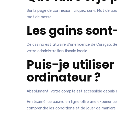
Sur la page de connexion, cliquez sur « Mot de pass
mot de passe.
Les gains sont
Ce casino est titulaire d’une licence de Curaçao. 
votre administration fiscale locale.
Puis-je utilis
ordinateur ?
Absolument, votre compte est accessible depuis n’
En résumé, ce casino en ligne offre une expérience
comprendre les conditions et de jouer de manière