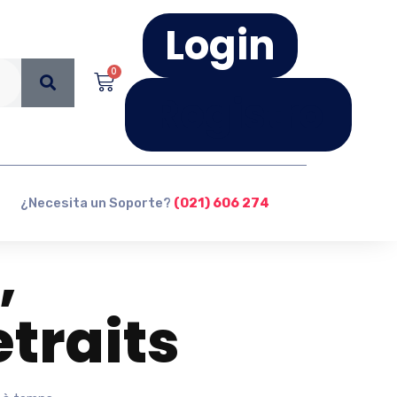
Login
0
Registro
¿Necesita un Soporte?
(021) 606 274
,
etraits