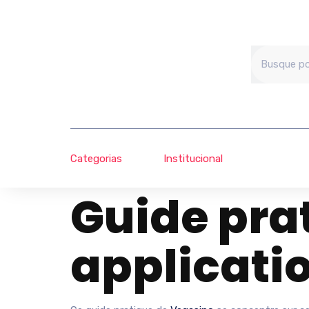
Categorias
Institucional
Guide pra
applicatio