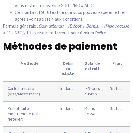
vous reste en moyenne 200 – 140 = 60 €.
Ce montant (60 €) est ce que vous pouvez espérer retirer
après avoir satisfait aux conditions.
Formule générale :
Gain attendu = (Dépôt + Bonus) – (Mise requise
× (1 – RTP))
. Utilisez cette formule pour évaluer l’offre.
Méthodes de paiement
Méthode
Délai
Délai de
Frais
de
retrait
dépôt
Carte bancaire
Instant
1-5 jours
Gratuit
(Visa/Mastercard)
ouvrés
Portefeuille
Instant
Moins
Gratuit
électronique (Skrill,
de 24h
Neteller)