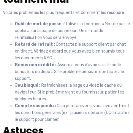
Voici les problèmes les plus fréquents et comment les résoudre :
Oubli de mot de passe :
Utilisez la fonction « Mot de passe
oublié » sur la page de connexion. Un e-mail de
réinitialisation vous sera envoyé.
Retard de retrait :
Contactez le support client par chat
en direct. Vérifiez d’abord que vous avez bien soumis tous
les documents KYC.
Bonus non crédité :
Assurez-vous d’avoir saisi le code
bonus lors du dépôt. Si le problème persiste, contactez le
support.
Jeu bloqué :
Rafraîchissez la page ou videz le cache du
navigateur. Si le problème vient du fournisseur, patientez
quelques heures.
Compte suspendu :
Cela peut arriver si vous avez enfreint
les conditions générales (ex : plusieurs comptes). Contactez
le support pour clarifier.
Astuces