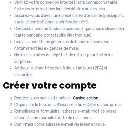
Vérifiez votre connexion internet : une connexion stable
évite les interruptions lors des dépôts ou des jeux.
Assurez-vous d’avoir une pièce d’identité valide (passeport,
carte d’identité) pour la vérification KYC.
Choisissez une méthode de paiement que vous utilisez déjà
(carte bancaire, portefeuille électronique).
Lisez les conditions générales du bonus de bienvenue,
notamment les exigences de mise.
Notez les limites de dépôt et de retrait pour éviter les
surprises.
Activez l’authentification à deux facteurs (2FA) si
disponible.
Créer votre compte
Rendez-vous sur le site officiel :
Casino action
.
Cliquez sur le bouton « S’inscrire » ou « Créer un compte ».
Remplissez le formulaire : adresse e-mail, mot de passe
sécurisé, nom complet, date de naissance.
Confirmez votre adresse e-mail via le lien envoyé.