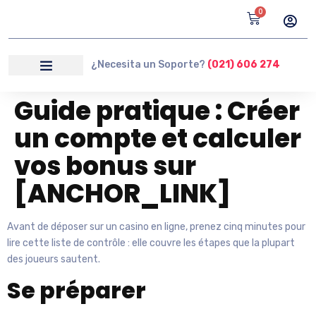
0
¿Necesita un Soporte?
(021) 606 274
Guide pratique : Créer
un compte et calculer
vos bonus sur
[ANCHOR_LINK]
Avant de déposer sur un casino en ligne, prenez cinq minutes pour
lire cette liste de contrôle : elle couvre les étapes que la plupart
des joueurs sautent.
Se préparer