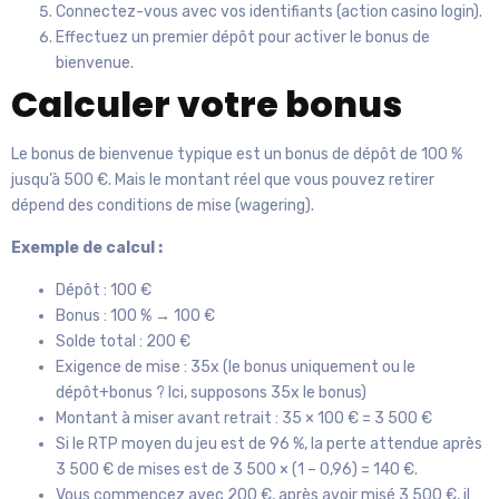
Connectez-vous avec vos identifiants (action casino login).
Effectuez un premier dépôt pour activer le bonus de
bienvenue.
Calculer votre bonus
Le bonus de bienvenue typique est un bonus de dépôt de 100 %
jusqu’à 500 €. Mais le montant réel que vous pouvez retirer
dépend des conditions de mise (wagering).
Exemple de calcul :
Dépôt : 100 €
Bonus : 100 % → 100 €
Solde total : 200 €
Exigence de mise : 35x (le bonus uniquement ou le
dépôt+bonus ? Ici, supposons 35x le bonus)
Montant à miser avant retrait : 35 × 100 € = 3 500 €
Si le RTP moyen du jeu est de 96 %, la perte attendue après
3 500 € de mises est de 3 500 × (1 – 0,96) = 140 €.
Vous commencez avec 200 €, après avoir misé 3 500 €, il