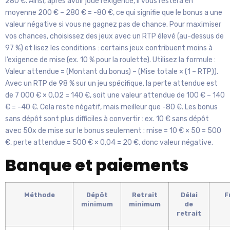
280 €. Ainsi, après avoir joué l’exigence, il vous restera en
moyenne 200 € – 280 € = -80 €, ce qui signifie que le bonus a une
valeur négative si vous ne gagnez pas de chance. Pour maximiser
vos chances, choisissez des jeux avec un RTP élevé (au-dessus de
97 %) et lisez les conditions : certains jeux contribuent moins à
l’exigence de mise (ex. 10 % pour la roulette). Utilisez la formule :
Valeur attendue = (Montant du bonus) – (Mise totale × (1 – RTP)).
Avec un RTP de 98 % sur un jeu spécifique, la perte attendue est
de 7 000 € × 0,02 = 140 €, soit une valeur attendue de 100 € – 140
€ = -40 €. Cela reste négatif, mais meilleur que -80 €. Les bonus
sans dépôt sont plus difficiles à convertir : ex. 10 € sans dépôt
avec 50x de mise sur le bonus seulement : mise = 10 € × 50 = 500
€, perte attendue = 500 € × 0,04 = 20 €, donc valeur négative.
Banque et paiements
Méthode
Dépôt
Retrait
Délai
F
minimum
minimum
de
retrait