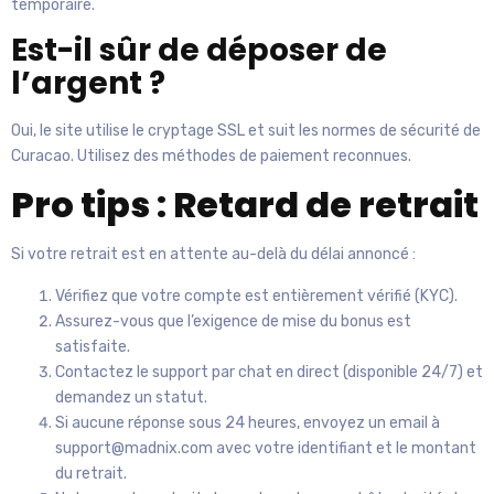
temporaire.
Est-il sûr de déposer de
l’argent ?
Oui, le site utilise le cryptage SSL et suit les normes de sécurité de
Curacao. Utilisez des méthodes de paiement reconnues.
Pro tips : Retard de retrait
Si votre retrait est en attente au-delà du délai annoncé :
Vérifiez que votre compte est entièrement vérifié (KYC).
Assurez-vous que l’exigence de mise du bonus est
satisfaite.
Contactez le support par chat en direct (disponible 24/7) et
demandez un statut.
Si aucune réponse sous 24 heures, envoyez un email à
support@madnix.com avec votre identifiant et le montant
du retrait.