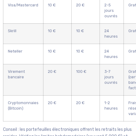
Visa/Mastercard
10 €
20 €
2-5
Grat
jours
ouvrés
Skrill
10 €
10 €
24
Grat
heures
Neteller
10 €
10 €
24
Grat
heures
Virement
20 €
100 €
3-7
Grat
bancaire
jours
(cer
ouvrés
ban
fac
Cryptomonnaies
20 €
20 €
1-2
Frai
(Bitcoin)
heures
rés
vari
Conseil : les portefeuilles électroniques offrent les retraits les plus