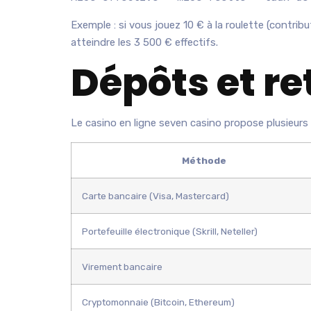
Exemple : si vous jouez 10 € à la roulette (contribut
atteindre les 3 500 € effectifs.
Dépôts et re
Le casino en ligne seven casino propose plusieurs 
Méthode
Carte bancaire (Visa, Mastercard)
Portefeuille électronique (Skrill, Neteller)
Virement bancaire
Cryptomonnaie (Bitcoin, Ethereum)