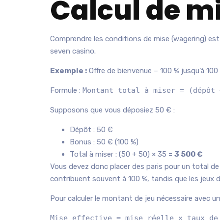
Calcul de m
Comprendre les conditions de mise (wagering) est 
seven casino.
Exemple :
Offre de bienvenue – 100 % jusqu’à 100
Formule :
Montant total à miser = (dépôt 
Supposons que vous déposiez 50 € :
Dépôt : 50 €
Bonus : 50 € (100 %)
Total à miser : (50 + 50) × 35 =
3 500 €
Vous devez donc placer des paris pour un total de 
contribuent souvent à 100 %, tandis que les jeux d
Pour calculer le montant de jeu nécessaire avec une
Mise effective = mise réelle × taux de