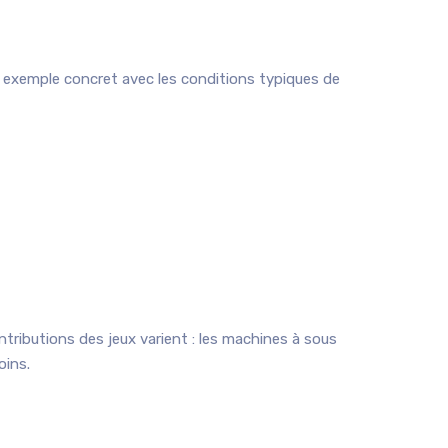
n exemple concret avec les conditions typiques de
ntributions des jeux varient : les machines à sous
oins.