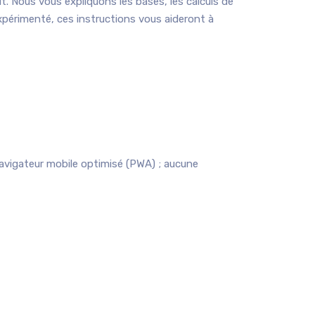
rait. Nous vous expliquons les bases, les calculs de
périmenté, ces instructions vous aideront à
navigateur mobile optimisé (PWA) ; aucune