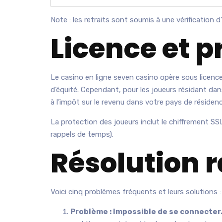
Note : les retraits sont soumis à une vérification
Licence et p
Le casino en ligne seven casino opère sous licenc
d’équité. Cependant, pour les joueurs résidant dan
à l’impôt sur le revenu dans votre pays de résidence
La protection des joueurs inclut le chiffrement SS
rappels de temps).
Résolution 
Voici cinq problèmes fréquents et leurs solutions :
Problème : Impossible de se connecter