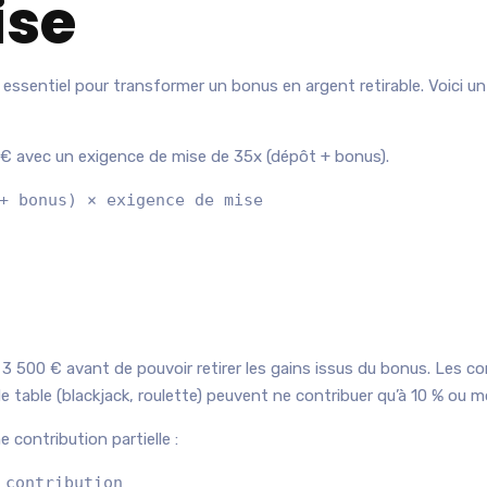
ise
essentiel pour transformer un bonus en argent retirable. Voici u
 € avec un exigence de mise de 35x (dépôt + bonus).
+ bonus) × exigence de mise
3 500 € avant de pouvoir retirer les gains issus du bonus. Les co
e table (blackjack, roulette) peuvent ne contribuer qu’à 10 % ou m
 contribution partielle :
 contribution