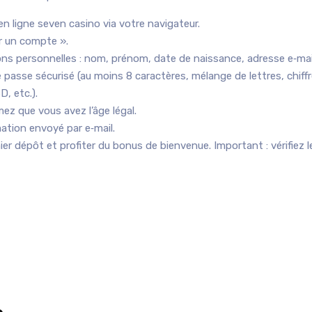
en ligne seven casino via votre navigateur.
er un compte ».
ons personnelles : nom, prénom, date de naissance, adresse e‑ma
 passe sécurisé (au moins 8 caractères, mélange de lettres, chiff
, etc.).
ez que vous avez l’âge légal.
rmation envoyé par e‑mail.
ier dépôt et profiter du bonus de bienvenue. Important : vérifiez 