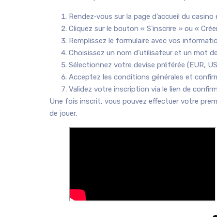
Rendez‑vous sur la page d’accueil du casino 
Cliquez sur le bouton « S’inscrire » ou « Cré
Remplissez le formulaire avec vos informati
Choisissez un nom d’utilisateur et un mot de
Sélectionnez votre devise préférée (EUR, USD
Acceptez les conditions générales et confirm
Validez votre inscription via le lien de confi
Une fois inscrit, vous pouvez effectuer votre prem
de jouer.