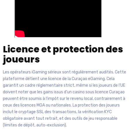
Licence et protection des
joueurs
Les opérateurs iGaming sérieux sont régulièrement audités. Cette
plateforme détient une licence de la Curaçao eGaming. Cela
garantit un cadre réglementaire strict, même si les joueurs de l’UE
doivent noter que les gains issus d’un casino sous licence Curaçao
peuvent être soumis à l’impôt sur le revenu local, contrairement à
ceux des licences MGA ou nationales. La protection des joueurs
inclut le cryptage SSL des transactions, la vérification KYC
obligatoire avant tout retrait, et des outils de jeu responsable
(limites de dépôt, auto-exclusion).