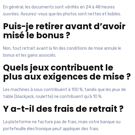
En général, les documents sont vérifiés en 24 à 48 heures
ouvrées. Assurez-vous que les photos sont nettes et lisibles.
Puis-je retirer avant d’avoir
misé le bonus ?
Non, tout retrait avant la fin des conditions de mise annule le
bonus et les gains associés.
Quels jeux contribuent le
plus aux exigences de mise ?
Les machines à sous contribuent à 100 %, tandis que les jeux de
table (blackjack, roulette) ne contribuent qu’à 10 %.
Y a-t-il des frais de retrait ?
La plateforme ne facture pas de frais, mais votre banque ou
portefeuille électronique peut appliquer des frais.