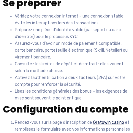
Se préparer
Vérifiez votre connexion Internet – une connexion stable
évite les interruptions lors des transactions.
Préparez une pièce d’identité valide (passeport ou carte
d’identité) pour le processus KYC.
Assurez-vous d’avoir un mode de paiement compatible :
carte bancaire, portefeuille électronique (Skrill, Neteller) ou
virement bancaire.
Consultez les limites de dépôt et de retrait : elles varient
selon la méthode choisie.
Activez l’authentification à deux facteurs (2FA) sur votre
compte pour renforcer la sécurité.
Lisez les conditions générales des bonus – les exigences de
mise sont souvent le point critique.
Configuration du compte
Rendez-vous sur la page d’inscription de
Gratowin casino
et
remplissez le formulaire avec vos informations personnelles