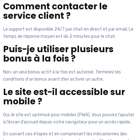
Comment contacter le
service client ?
Le support est disponible 24/7 par chat en direct et par email. Le
temps de réponse moyen est de 2 minutes pour le chat.
Puis-je utiliser plusieurs
bonus à la fois ?
Non, un seul bonus actif à la fois est autorisé. Terminez les
conditions d’un bonus avant d’en activer un autre.
Le site est-il accessible sur
mobile ?
Oui, le site est optimisé pour mobiles (PWA). Vous pouvez l’ajouter
à l’écran d’accueil depuis votre navigateur pour un accès rapide.
En suivant ces étapes et en comprenant les mécanismes des