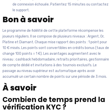
de connexion échouée. Patientez 15 minutes ou contactez
le support.
Bon à savoir
Le programme de fidélité de cette plateforme récompense les
joueurs réguliers. Il se compose de plusieurs niveaux : Argent, Or,
Platine et Diamant. Chaque mise rapport des points : 1 point pour
10 € misés. Les points sont convertibles en crédits bonus (taux de
change 100 points = 1 €). Les avantages augmentent avec le
niveau : cashback hebdomadaire, retraits prioritaires, gestionnaire
de compte dédié et invitations à des tournois exclusifs. Le
passage au niveau supérieur est automatique après avoir
accumulé un certain nombre de points sur une période de 3 mois.
À savoir
Combien de temps prend la
vérification KYC ?