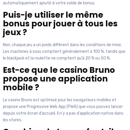
automatiquement ajouté à votre solde de bonus.
Puis-je utiliser le même
bonus pour jouer à tous les
jeux ?
Non, chaque jeu a un poids différent dans les conditions de mise.
Les machines à sous comptent généralement à 100 %, tandis que
le blackjack et la roulette ne comptent qu’à 20 % ou 50 %.
Est-ce que le casino Bruno
propose une application
mobile ?
Le casino Bruno est optimisé pour les navigateurs mobiles et
propose une Progressive Web App (PWA) que vous pouvez lancer
depuis votre écran d’accueil. Il n’y a pas d’application native dans
les stores.