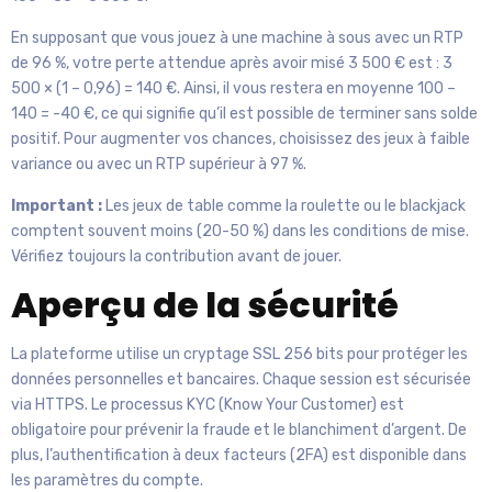
En supposant que vous jouez à une machine à sous avec un RTP
de 96 %, votre perte attendue après avoir misé 3 500 € est : 3
500 × (1 – 0,96) = 140 €. Ainsi, il vous restera en moyenne 100 –
140 = -40 €, ce qui signifie qu’il est possible de terminer sans solde
positif. Pour augmenter vos chances, choisissez des jeux à faible
variance ou avec un RTP supérieur à 97 %.
Important :
Les jeux de table comme la roulette ou le blackjack
comptent souvent moins (20-50 %) dans les conditions de mise.
Vérifiez toujours la contribution avant de jouer.
Aperçu de la sécurité
La plateforme utilise un cryptage SSL 256 bits pour protéger les
données personnelles et bancaires. Chaque session est sécurisée
via HTTPS. Le processus KYC (Know Your Customer) est
obligatoire pour prévenir la fraude et le blanchiment d’argent. De
plus, l’authentification à deux facteurs (2FA) est disponible dans
les paramètres du compte.