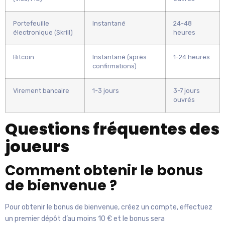
Portefeuille
Instantané
24-48
électronique (Skrill)
heures
Bitcoin
Instantané (après
1-24 heures
confirmations)
Virement bancaire
1-3 jours
3-7 jours
ouvrés
Questions fréquentes des
joueurs
Comment obtenir le bonus
de bienvenue ?
Pour obtenir le bonus de bienvenue, créez un compte, effectuez
un premier dépôt d’au moins 10 € et le bonus sera