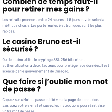
Combien de temps faut-il
pour retirer mes gains ?
Les retraits prennent entre 24 heures et 5 jours ouvrés selon la
méthode choisie. Les portefeuilles électroniques sont les plus
rapides.
Le casino Bruno est-il
sécurisé ?
Oui, le casino utilise le cryptage SSL 256 bits et une
authentification à deux facteurs pour protéger vos données. Il est
licencié par le gouvernement de Curaçao.
Que faire si j’oublie mon mot
de passe ?
Cliquez sur « Mot de passe oublié » sur la page de connexion,
saisissez votre e-mail et suivez les instructions pour réinitialiser
votre mot de passe.