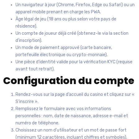
Un navigateur à jour (Chrome, Firefox, Edge ou Safari) ou un
appareil mobile prenant en charge les PWA.
Âge légal de jeu (18 ans ou plus selon votre pays de
résidence).
Un compte de joueur déjà créé (obtenez-le via la section
d’inscription).
Un mode de paiement approuvé (carte bancaire,
portefeuille électronique ou crypto-monnaie).
Une pièce d’identité valide pour la vérification KYC (requise
avant tout retrait).
Configuration du compte
Rendez-vous sur la page d’accueil du casino et cliquez sur «
S’inscrire ».
Remplissez le formulaire avec vos informations
personnelles : nom, date de naissance, adresse e-mail et
numéro de téléphone.
Choisissez un nom d’utilisateur et un mot de passe fort
(minimum 12 caractères, incluant chiffres et symboles).