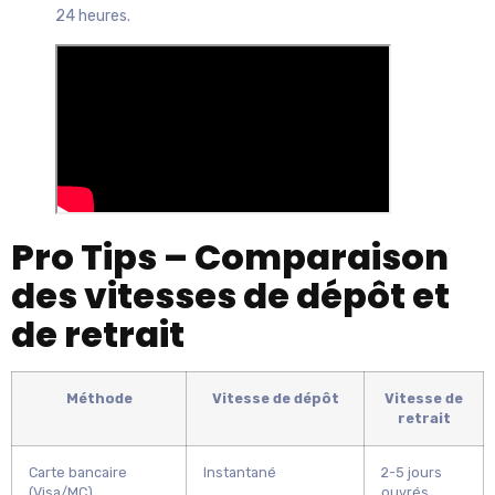
24 heures.
Pro Tips – Comparaison
des vitesses de dépôt et
de retrait
Méthode
Vitesse de dépôt
Vitesse de
retrait
Carte bancaire
Instantané
2-5 jours
(Visa/MC)
ouvrés