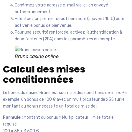
Confirmez votre adresse e-mail via le lien envoyé
automatiquement.
Effectuez un premier dépôt minimum (souvent 10 €) pour
activer le bonus de bienvenue.
Pour une sécurité renforcée, activez l’authentification à
deux facteurs (2FA) dans les paramètres du compte.
Bruno casino online
Calcul des mises
conditionnées
Le bonus du casino Bruno est soumis à des conditions de mise. Par
exemple, un bonus de 100 € avec un multiplicateur de x35 sur le
montant du bonus nécessite un total de mise de :
Formule :
Montant du bonus × Multiplicateur = Mise totale
requise.
100 × 35 = 3 500 €.