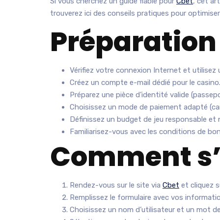
Si vous cherchez un guide fiable pour
Cbet
, cet ar
trouverez ici des conseils pratiques pour optimiser
Préparation
Vérifiez votre connexion Internet et utilisez 
Créez un compte e-mail dédié pour le casino
Préparez une pièce d’identité valide (passepor
Choisissez un mode de paiement adapté (cart
Définissez un budget de jeu responsable et 
Familiarisez-vous avec les conditions de b
Comment s’i
Rendez-vous sur le site via
Cbet
et cliquez su
Remplissez le formulaire avec vos informati
Choisissez un nom d’utilisateur et un mot de