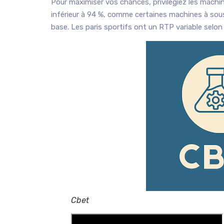
Pour maximiser vos chances, privilégiez les machin
inférieur à 94 %, comme certaines machines à sous
base. Les paris sportifs ont un RTP variable selon
Cbet