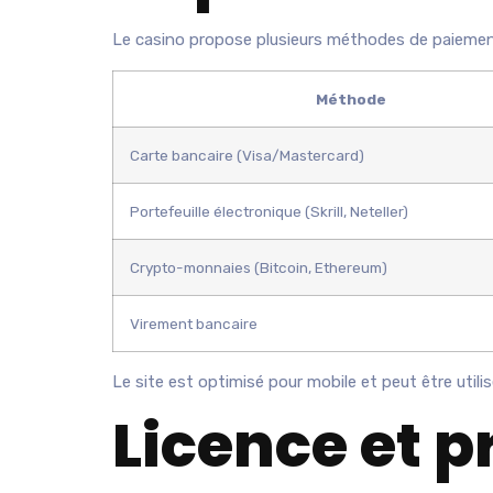
Le casino propose plusieurs méthodes de paiement. 
Méthode
Carte bancaire (Visa/Mastercard)
Portefeuille électronique (Skrill, Neteller)
Crypto-monnaies (Bitcoin, Ethereum)
Virement bancaire
Le site est optimisé pour mobile et peut être util
Licence et p