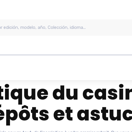
ique du casin
épôts et astu