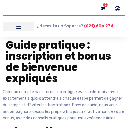
0
¿Necesita un Soporte?
(021) 606 274
Guide pratique :
inscription et bonus
de bienvenue
expliqués
Créer un compte dans un casino en ligne est rapide, mais savoir
exactement à quoi s’attendre à chaque étape permet de gagner
du temps et d’éviter les frustrations. Dans ce guide, nous vous
accompagnons depuis les préparatifs jusqu’à l’activation de votre
bonus, avec des conseils pratiques pour une expérience fluide.