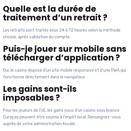
Quelle est la durée de
traitement d’un retrait ?
Les retraits sont traités sous 24 à 72 heures selon la méthode
choisie, après validation du compte.
Puis-je jouer sur mobile sans
télécharger d’application ?
Oui, le casino dispose d’un site mobile responsive et d’une PWA qui
fonctionne directement dans le navigateur.
Les gains sont-ils
imposables ?
Pour les joueurs de l’UE, les gains issus d’un casino sous licence
Curaçao peuvent être soumis à l’impôt local. Renseignez-vous
auprès de votre administration fiscale.