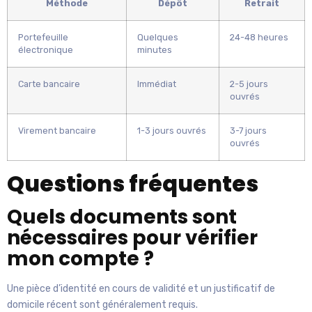
Méthode
Dépôt
Retrait
Portefeuille
Quelques
24-48 heures
électronique
minutes
Carte bancaire
Immédiat
2-5 jours
ouvrés
Virement bancaire
1-3 jours ouvrés
3-7 jours
ouvrés
Questions fréquentes
Quels documents sont
nécessaires pour vérifier
mon compte ?
Une pièce d’identité en cours de validité et un justificatif de
domicile récent sont généralement requis.