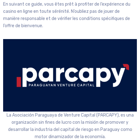
En suivant ce guide, vous êtes prêt à profiter de l’expérience du
casino en ligne en toute sérénité. N’oubliez pas de jouer de
manière responsable et de vérifier les conditions spécifiques de
l’offre de bienvenue.
La Asociación Paraguaya de Venture Capital (PARCAPY), es una
organización sin fines de lucro con la misión de promover y
desarrollar la industria del capital de riesgo en Paraguay como
motor dinamizador de la economía.