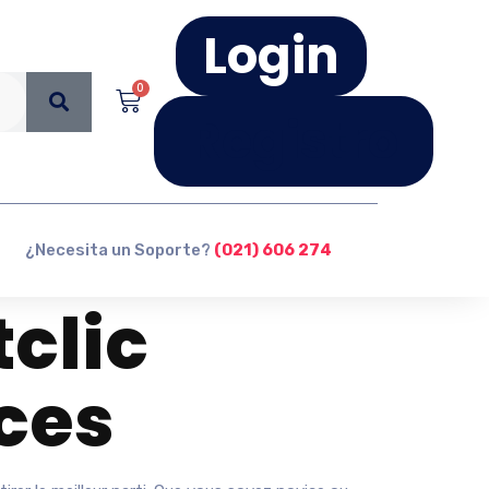
Login
0
Registro
¿Necesita un Soporte?
(021) 606 274
clic
uces