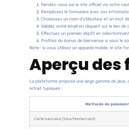
Rendez-vous sur le site officiel via votre nav
Remplissez le formulaire avec vos informati
Choisissez un nom d’utilisateur et un mot de
Validez votre email en cliquant sur le lien de
Effectuez un premier dépôt en sélectionna
Profitez du bonus de bienvenue si vous le so
Note : si vous utilisez un appareil mobile, le sit
Aperçu des 
La plateforme propose une large gamme de jeux, des
retrait typiques :
Méthode de paiemen
Carte bancaire (Visa/Mastercard)