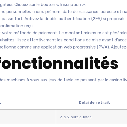
igateur. Cliquez sur le bouton « Inscription ».
ons personnelles : nom, prénom, date de naissance, adresse et nat
 passe fort. Activez la double authentification (2FA) si proposée.
 confirmation reçu.
nt votre méthode de paiement. Le montant minimum est générale
uhaitez : lisez attentivement les conditions de mise avant d’acce
e fonctionne comme une application web progressive (PWA). Ajoutez-
fonctionnalités
 machines à sous aux jeux de table en passant par le casino live.
t
Délai de retrait
3 à 5 jours ouvrés