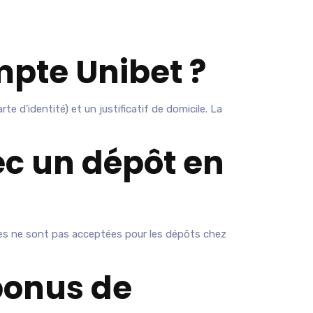
pte Unibet ?
 d’identité) et un justificatif de domicile. La
ec un dépôt en
es ne sont pas acceptées pour les dépôts chez
 bonus de