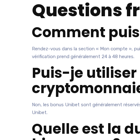
Questions f
Comment puis-
Rendez-vous dans la section « Mon compte », puis «
vérification prend généralement 24 à 48 heures.
Puis-je utilis
cryptomonnaie
Non, les bonus Unibet sont généralement réservé
Unibet.
Quelle est la d