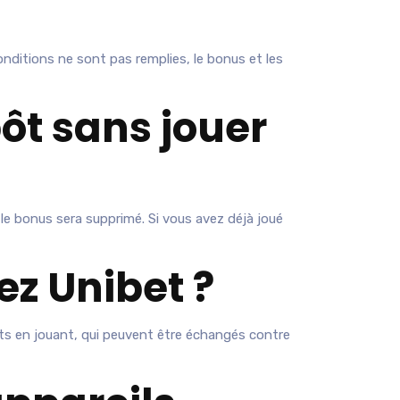
conditions ne sont pas remplies, le bonus et les
ôt sans jouer
le bonus sera supprimé. Si vous avez déjà joué
ez Unibet ?
nts en jouant, qui peuvent être échangés contre