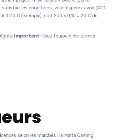
athématique : mise totale 7 000 €, perte
 satisfait les conditions, vous espérez avoir (400
de 0,10 € (exemple), soit 200 × 0,10 = 20 € de
tégrés.
Important :
lisez toujours les termes
ueurs
icences selon les marchés : la Malta Gaming