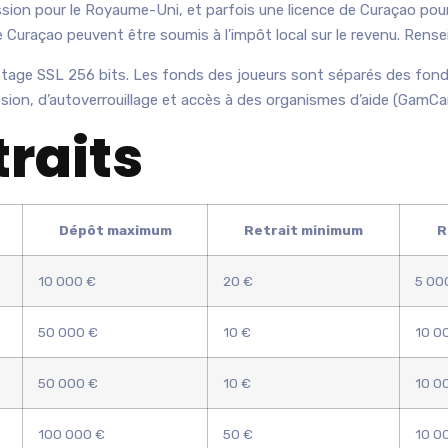
ion pour le Royaume-Uni, et parfois une licence de Curaçao pour 
e Curaçao peuvent être soumis à l’impôt local sur le revenu. Rens
ptage SSL 256 bits. Les fonds des joueurs sont séparés des fond
ession, d’autoverrouillage et accès à des organismes d’aide (GamC
traits
Dépôt maximum
Retrait minimum
R
10 000 €
20 €
5 00
50 000 €
10 €
10 0
50 000 €
10 €
10 0
100 000 €
50 €
10 0