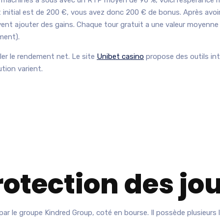
machines à sous avec un RTP moyen de 96 %, voici l’espérance m
t initial est de 200 €, vous avez donc 200 € de bonus. Après avoir
ent ajouter des gains. Chaque tour gratuit a une valeur moyenne 
ment).
uler le rendement net. Le site
Unibet casino
propose des outils in
tion varient.
rotection des jo
r le groupe Kindred Group, coté en bourse. Il possède plusieurs l