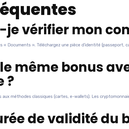
réquentes
je vérifier mon com
 Documents ». Téléchargez une pièce d’identité (passeport, carte
er le même bonus av
 ?
s aux méthodes classiques (cartes, e-wallets). Les cryptomonnai
urée de validité du