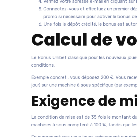
Vérifiez votre adresse e-mail en cliquant sur
Connectez-vous et effectuez un premier dép
promo si nécessaire pour activer le bonus d
Une fois le dépôt crédité, le bonus est auto
Calcul de v
Le Bonus Unibet classique pour les nouveaux joueur
conditions.
Exemple concret : vous déposez 200 €. Vous receve
jour) sur une machine à sous spécifique (par exemp
Exigence de m
La condition de mise est de 35 fois le montant du 
machines à sous comptent à 100 %, tandis que les j