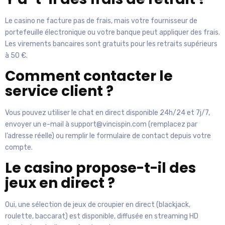
Le casino ne facture pas de frais, mais votre fournisseur de
portefeuille électronique ou votre banque peut appliquer des frais.
Les virements bancaires sont gratuits pour les retraits supérieurs
à 50 €.
Comment contacter le
service client ?
Vous pouvez utiliser le chat en direct disponible 24h/24 et 7j/7,
envoyer un e-mail à support@vincispin.com (remplacez par
l’adresse réelle) ou remplir le formulaire de contact depuis votre
compte.
Le casino propose-t-il des
jeux en direct ?
Oui, une sélection de jeux de croupier en direct (blackjack,
roulette, baccarat) est disponible, diffusée en streaming HD