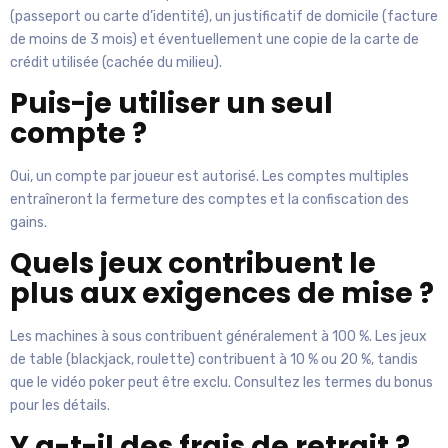
(passeport ou carte d’identité), un justificatif de domicile (facture
de moins de 3 mois) et éventuellement une copie de la carte de
crédit utilisée (cachée du milieu).
Puis-je utiliser un seul
compte ?
Oui, un compte par joueur est autorisé. Les comptes multiples
entraîneront la fermeture des comptes et la confiscation des
gains.
Quels jeux contribuent le
plus aux exigences de mise ?
Les machines à sous contribuent généralement à 100 %. Les jeux
de table (blackjack, roulette) contribuent à 10 % ou 20 %, tandis
que le vidéo poker peut être exclu. Consultez les termes du bonus
pour les détails.
Y a-t-il des frais de retrait ?