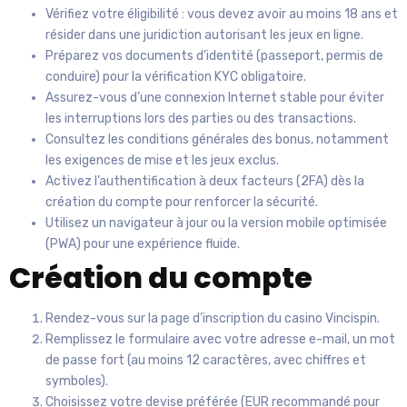
Vérifiez votre éligibilité : vous devez avoir au moins 18 ans et
résider dans une juridiction autorisant les jeux en ligne.
Préparez vos documents d’identité (passeport, permis de
conduire) pour la vérification KYC obligatoire.
Assurez-vous d’une connexion Internet stable pour éviter
les interruptions lors des parties ou des transactions.
Consultez les conditions générales des bonus, notamment
les exigences de mise et les jeux exclus.
Activez l’authentification à deux facteurs (2FA) dès la
création du compte pour renforcer la sécurité.
Utilisez un navigateur à jour ou la version mobile optimisée
(PWA) pour une expérience fluide.
Création du compte
Rendez-vous sur la page d’inscription du casino Vincispin.
Remplissez le formulaire avec votre adresse e-mail, un mot
de passe fort (au moins 12 caractères, avec chiffres et
symboles).
Choisissez votre devise préférée (EUR recommandé pour