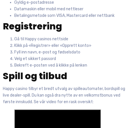
Gyldig e-postadresse
Datamaskin eller mobil med nettleser
Betalingsmetode som VISA, Mastercard eller nettbank
Registrering
Gå til Happy casinos nettside
Klikk på «Registrer» eller «Opprett konto»
Fyll inn navn, e-post og fødselsdato
Velg et sikkert passord
Bekreft e-posten ved å klikke på lenken
Spill og tilbud
Happy casino tilbyr et bredt utvalg av spilleautomater, bordspill og
live dealer-spill. Du kan også dra nytte av en velkomstbonus ved
første innskudd. Se vår video for en rask oversikt: