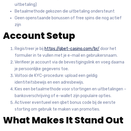
uitbetaling)
Betaalmethode gekozen die uitbetaling ondersteunt
Geen openstaande bonussen of free spins die nog actief
zijn
Account Setup
Registreer je bij
https://qbet-casino.com/br/
door het
formulier in te vullen met je e-mail en gebruikersnaam.
Verifieer je account via de bevestigingslink en voeg daarna
je persoonlijke gegevens toe.
Voltooi de KYC-procedure: upload een geldig
identiteitsbewijs en een adresbewijs.
Kies een betaalmethode voor stortingen en uitbetalingen –
bankoverschrijving of e-wallet zijn populaire opties.
Activeer eventueel een qbet bonus code bij de eerste
storting om gebruik te maken van promoties.
What Makes It Stand Out