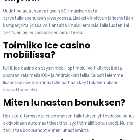
Uudet pelaajat saavat usein 50 ilmaiskierrosta
tervetuliaisbonuksen yhteydessä. Lisäksi viikoittain järjestetään
kampanjoita, joissa voit ansaita ilmaiskierroksia talletusten tai
tiettyjen pelien pelaamisen perusteella.
Toimiiko Ice casino
mobiilissa?
Kyllä, Ice casino on täysin mobiilioptimoiu. Voit käyttää sitä
suoraan selaimella iOS- ja Android-laitteilla. Suosittelemme
lisäämään sivun kotinäytölle parhaan käyttökokemuksen
saavuttamiseksi.
Miten lunastan bonuksen?
Rekisteröitymisen ja ensimmäisen talletuksen yhteydessä bonus
aktivoidaan automaattisesti tai syöttämällä bonuskoodi. Muista
tarkistaa bonusehdot ennen lunastamista.