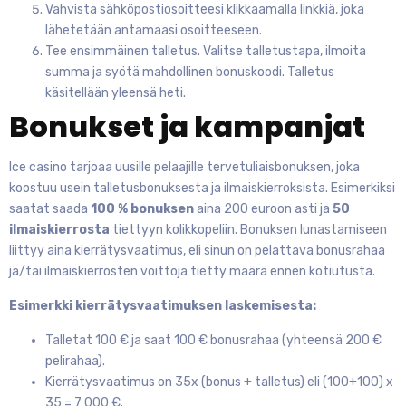
Vahvista sähköpostiosoitteesi klikkaamalla linkkiä, joka
lähetetään antamaasi osoitteeseen.
Tee ensimmäinen talletus. Valitse talletustapa, ilmoita
summa ja syötä mahdollinen bonuskoodi. Talletus
käsitellään yleensä heti.
Bonukset ja kampanjat
Ice casino tarjoaa uusille pelaajille tervetuliaisbonuksen, joka
koostuu usein talletusbonuksesta ja ilmaiskierroksista. Esimerkiksi
saatat saada
100 % bonuksen
aina 200 euroon asti ja
50
ilmaiskierrosta
tiettyyn kolikkopeliin. Bonuksen lunastamiseen
liittyy aina kierrätysvaatimus, eli sinun on pelattava bonusrahaa
ja/tai ilmaiskierrosten voittoja tietty määrä ennen kotiutusta.
Esimerkki kierrätysvaatimuksen laskemisesta:
Talletat 100 € ja saat 100 € bonusrahaa (yhteensä 200 €
pelirahaa).
Kierrätysvaatimus on 35x (bonus + talletus) eli (100+100) x
35 = 7 000 €.