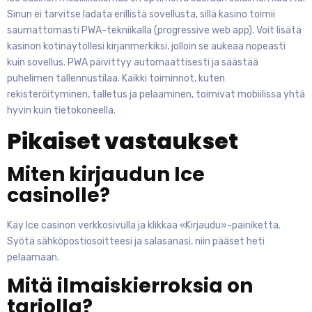
Sinun ei tarvitse ladata erillistä sovellusta, sillä kasino toimii
saumattomasti PWA-tekniikalla (progressive web app). Voit lisätä
kasinon kotinäytöllesi kirjanmerkiksi, jolloin se aukeaa nopeasti
kuin sovellus. PWA päivittyy automaattisesti ja säästää
puhelimen tallennustilaa. Kaikki toiminnot, kuten
rekisteröityminen, talletus ja pelaaminen, toimivat mobiilissa yhtä
hyvin kuin tietokoneella.
Pikaiset vastaukset
Miten kirjaudun Ice
casinolle?
Käy Ice casinon verkkosivulla ja klikkaa «Kirjaudu»-painiketta.
Syötä sähköpostiosoitteesi ja salasanasi, niin pääset heti
pelaamaan.
Mitä ilmaiskierroksia on
tarjolla?