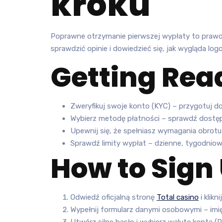
kroku
Poprawne otrzymanie pierwszej wypłaty to prawdzi
sprawdzić opinie i dowiedzieć się, jak wygląda log
Getting Rea
Zweryfikuj swoje konto (KYC) – przygotuj 
Wybierz metodę płatności – sprawdź dostępn
Upewnij się, że spełniasz wymagania obrot
Sprawdź limity wypłat – dzienne, tygodniowe
How to Sign
Odwiedź oficjalną stronę
Total casino
i klikn
Wypełnij formularz danymi osobowymi – imię,