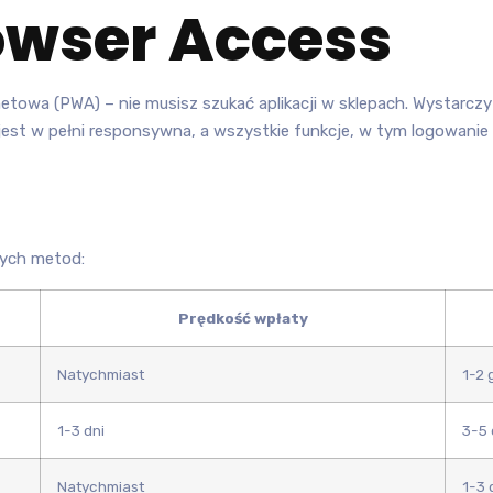
owser Access
rnetowa (PWA) – nie musisz szukać aplikacji w sklepach. Wystarc
jest w pełni responsywna, a wszystkie funkcje, w tym logowanie 
nych metod:
Prędkość wpłaty
Natychmiast
1-2 
1-3 dni
3-5 
Natychmiast
1-3 