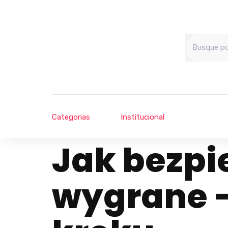
Categorias
Institucional
Jak bezpi
wygrane –