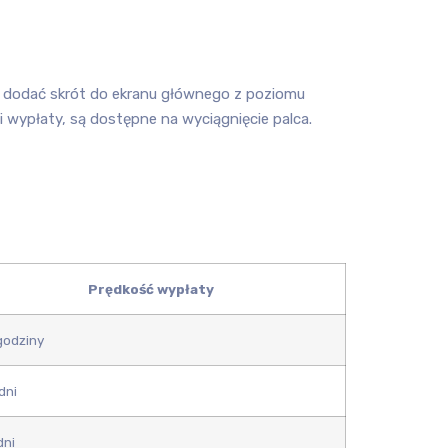
zy dodać skrót do ekranu głównego z poziomu
i wypłaty, są dostępne na wyciągnięcie palca.
Prędkość wypłaty
godziny
dni
dni