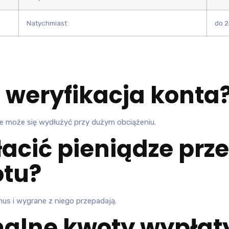
Natychmiast
do 2
 weryfikacja konta
le może się wydłużyć przy dużym obciążeniu.
acić pieniądze prz
tu?
nus i wygrane z niego przepadają.
malne kwoty wypłat