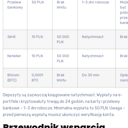
Przelew
50 PLN
Brak
1–3 dni robocze
Moż
bankowy
limitu
być
pob
prze
ban
Skrill
10 PLN
50 000
Natychmiast
Brak
PLN
Neteller
10 PLN
50 000
Natychmiast
Brak
PLN
Bitcoin
0,0001
Brak
Do 30 min
Opła
(BTC)
BTC
limitu
siec
Depozyty są zazwyczaj księgowane natychmiast. Wypłaty na e-
portfele i kryptowaluty trwają do 24 godzin, na karty i przelewy
bankowe – 1–3 dni robocze. Minimalna wypłata to 50 PLN. Uwaga –
przed pierwszą wypłatą musisz ukończyć weryfikację konta.
Przewodnik wsparcia