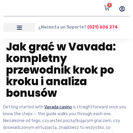
0
¿Necesita un Soporte?
(021) 606 274
Jak grać w Vavada:
kompletny
przewodnik krok po
kroku i analiza
bonusów
Getting started with
Vavada casino
is straightforward once you
know the steps — this guide walks you through each one.
Niezależnie od tego, czy jesteś początkującym graczem, czy
doświadczonym entuzjastą, znajdziesz tu wszystko, co