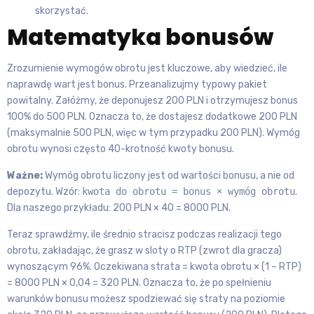
skorzystać.
Matematyka bonusów
Zrozumienie wymogów obrotu jest kluczowe, aby wiedzieć, ile
naprawdę wart jest bonus. Przeanalizujmy typowy pakiet
powitalny. Załóżmy, że deponujesz 200 PLN i otrzymujesz bonus
100% do 500 PLN. Oznacza to, że dostajesz dodatkowe 200 PLN
(maksymalnie 500 PLN, więc w tym przypadku 200 PLN). Wymóg
obrotu wynosi często 40-krotność kwoty bonusu.
Ważne:
Wymóg obrotu liczony jest od wartości bonusu, a nie od
depozytu. Wzór:
kwota do obrotu = bonus × wymóg obrotu
.
Dla naszego przykładu: 200 PLN × 40 = 8000 PLN.
Teraz sprawdźmy, ile średnio stracisz podczas realizacji tego
obrotu, zakładając, że grasz w sloty o RTP (zwrot dla gracza)
wynoszącym 96%. Oczekiwana strata = kwota obrotu × (1 – RTP)
= 8000 PLN × 0,04 = 320 PLN. Oznacza to, że po spełnieniu
warunków bonusu możesz spodziewać się straty na poziomie