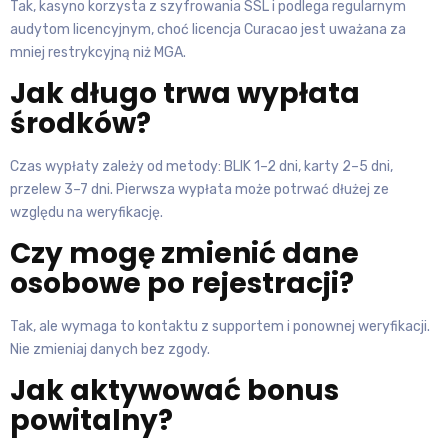
Tak, kasyno korzysta z szyfrowania SSL i podlega regularnym
audytom licencyjnym, choć licencja Curacao jest uważana za
mniej restrykcyjną niż MGA.
Jak długo trwa wypłata
środków?
Czas wypłaty zależy od metody: BLIK 1–2 dni, karty 2–5 dni,
przelew 3–7 dni. Pierwsza wypłata może potrwać dłużej ze
względu na weryfikację.
Czy mogę zmienić dane
osobowe po rejestracji?
Tak, ale wymaga to kontaktu z supportem i ponownej weryfikacji.
Nie zmieniaj danych bez zgody.
Jak aktywować bonus
powitalny?