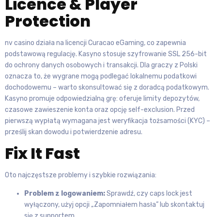
Licence & Player
Protection
nv casino działa na licencji Curacao eGaming, co zapewnia
podstawową regulację. Kasyno stosuje szyfrowanie SSL 256-bit
do ochrony danych osobowych i transakcji. Dla graczy z Polski
oznacza to, że wygrane mogą podlegać lokalnemu podatkowi
dochodowemu – warto skonsultować się z doradcą podatkowym.
Kasyno promuje odpowiedzialną grę: oferuje limity depozytów,
czasowe zawieszenie konta oraz opcję self-exclusion. Przed
pierwszą wypłatą wymagana jest weryfikacja tożsamości (KYC) –
prześlij skan dowodu i potwierdzenie adresu.
Fix It Fast
Oto najczęstsze problemy i szybkie rozwiązania:
Problem z logowaniem:
Sprawdź, czy caps lock jest
wyłączony, użyj opcji „Zapomniałem hasła” lub skontaktuj
się z supportem.