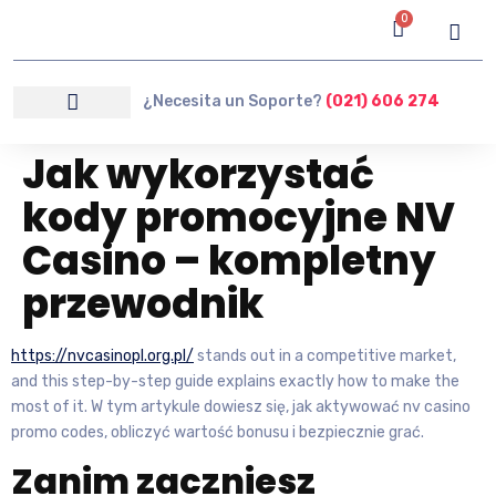
0
¿Necesita un Soporte?
(021) 606 274
Jak wykorzystać
kody promocyjne NV
Casino – kompletny
przewodnik
https://nvcasinopl.org.pl/
stands out in a competitive market,
and this step-by-step guide explains exactly how to make the
most of it. W tym artykule dowiesz się, jak aktywować nv casino
promo codes, obliczyć wartość bonusu i bezpiecznie grać.
Zanim zaczniesz