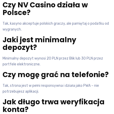
Czy NV Casino działa w
Polsce?
Tak, kasyno akceptuje polskich graczy, ale pamiętaj o podatku od
wygranych.
Jaki jest minimalny
depozyt?
Minimalny depozyt wynosi 20 PLN przez Blik lub 30 PLN przez
portfele elektroniczne.
Czy mogę grać na telefonie?
Tak, strona jest w pełni responsywna i działa jako PWA – nie
potrzebujesz aplikacji.
Jak długo trwa weryfikacja
konta?