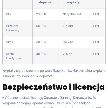
depozyt
wypłaty
Blik
20 PLN
Natychmiast
0 PLN
Przelew
50 PLN
1-3 dni
0 PLN
bankowy
Skrill
30 PLN
Do 24h
0 PLN
Karta
40 PLN
2-5 dni
0 PLN
kredytowa
Wypłaty są realizowane po weryfikacji konta. Maksymalna wypłata
z bonusu to zwykle 10x depozyt.
Bezpieczeństwo i licencja
NV Casino posiada licencję Curacao eGaming. Oznacza to, że
wygrane podlegają opodatkowaniu w Polsce (podatek od