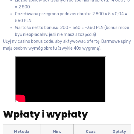
Liczba spinów potrzebnych do spełnienia obrotu: 14 000 / 5
= 2 800
Oczekiwana przegrana podczas obrotu: 2 800 × 5 × 0,04 =
560 PLN
Wartość netto bonusu: 200 – 560 = –360 PLN (bonus może
być nieopłacalny, jeśli nie masz szczęścia)
Użyj nv casino bonus code, aby aktywować ofertę. Darmowe spiny
mają osobny wymóg obrotu (zwykle 40x wygraną).
Wpłaty i wypłaty
Metoda
Min.
Czas
Opłaty