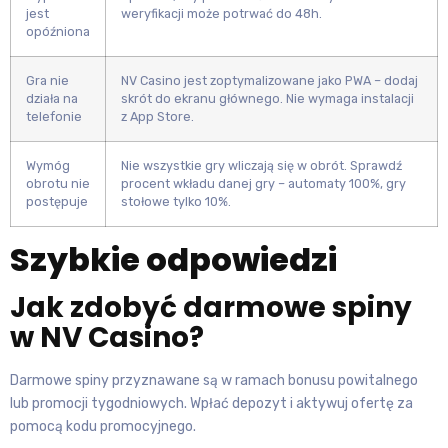
jest
weryfikacji może potrwać do 48h.
opóźniona
Gra nie
NV Casino jest zoptymalizowane jako PWA – dodaj
działa na
skrót do ekranu głównego. Nie wymaga instalacji
telefonie
z App Store.
Wymóg
Nie wszystkie gry wliczają się w obrót. Sprawdź
obrotu nie
procent wkładu danej gry – automaty 100%, gry
postępuje
stołowe tylko 10%.
Szybkie odpowiedzi
Jak zdobyć darmowe spiny
w NV Casino?
Darmowe spiny przyznawane są w ramach bonusu powitalnego
lub promocji tygodniowych. Wpłać depozyt i aktywuj ofertę za
pomocą kodu promocyjnego.