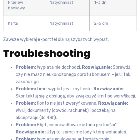
Przelew
Natychmiast
1–3 dni
bankowy
Karta
Natychmiast
2–5 dni
Zawsze wybieraj e-portfel dla najszybszych wypłat.
Troubleshooting
Problem:
Wypłata nie dochodzi.
Rozwiązanie:
Sprawdź,
czy nie masz nieukończonego obrotu bonusem – jeśli tak,
zakończ go.
Problem:
Limit wypłat jest zbyt niski.
Rozwiązanie:
Skontaktuj się z obsługą, aby zwiększyć limit po weryfikacji.
Problem:
Konto nie jest zweryfikowane.
Rozwiązanie:
Wyślij dokumenty (dowód, rachunek) i poczekaj na
akceptację (do 48h).
Problem:
Błąd „nieprawidłowa metoda płatności”.
Rozwiązanie:
Użyj tej samej metody, którą wpłacałeś.
Problem:
Wypłata anulowana automatycznie.