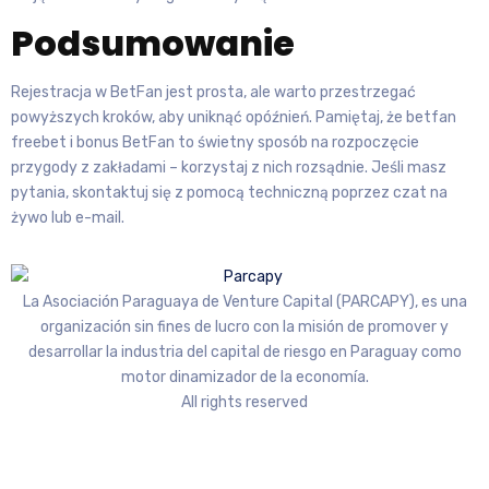
Podsumowanie
Rejestracja w BetFan jest prosta, ale warto przestrzegać
powyższych kroków, aby uniknąć opóźnień. Pamiętaj, że betfan
freebet i bonus BetFan to świetny sposób na rozpoczęcie
przygody z zakładami – korzystaj z nich rozsądnie. Jeśli masz
pytania, skontaktuj się z pomocą techniczną poprzez czat na
żywo lub e-mail.
La Asociación Paraguaya de Venture Capital (PARCAPY), es una
organización sin fines de lucro con la misión de promover y
desarrollar la industria del capital de riesgo en Paraguay como
motor dinamizador de la economía.
All rights reserved