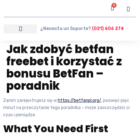
0
¿Necesita un Soporte?
(021) 606 274
Jak zdobyć betfan
freebet i korzystać z
bonusu BetFan –
poradnik
Zanim zarejestrujesz się w
https://betfanpl.org/
, poświęć pięć
minut na przeczytanie tego poradnika – może zaoszczędzić ci
czas i pieniądze.
What You Need First