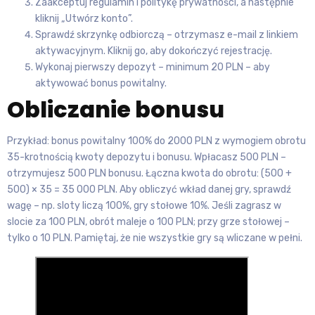
Zaakceptuj regulamin i politykę prywatności, a następnie
kliknij „Utwórz konto”.
Sprawdź skrzynkę odbiorczą – otrzymasz e-mail z linkiem
aktywacyjnym. Kliknij go, aby dokończyć rejestrację.
Wykonaj pierwszy depozyt – minimum 20 PLN – aby
aktywować bonus powitalny.
Obliczanie bonusu
Przykład: bonus powitalny 100% do 2000 PLN z wymogiem obrotu
35-krotnością kwoty depozytu i bonusu. Wpłacasz 500 PLN –
otrzymujesz 500 PLN bonusu. Łączna kwota do obrotu: (500 +
500) × 35 = 35 000 PLN. Aby obliczyć wkład danej gry, sprawdź
wagę – np. sloty liczą 100%, gry stołowe 10%. Jeśli zagrasz w
slocie za 100 PLN, obrót maleje o 100 PLN; przy grze stołowej –
tylko o 10 PLN. Pamiętaj, że nie wszystkie gry są wliczane w pełni.