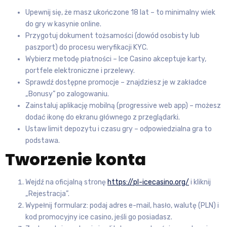
Upewnij się, że masz ukończone 18 lat – to minimalny wiek
do gry w kasynie online.
Przygotuj dokument tożsamości (dowód osobisty lub
paszport) do procesu weryfikacji KYC.
Wybierz metodę płatności – Ice Casino akceptuje karty,
portfele elektroniczne i przelewy.
Sprawdź dostępne promocje – znajdziesz je w zakładce
„Bonusy” po zalogowaniu.
Zainstaluj aplikację mobilną (progressive web app) – możesz
dodać ikonę do ekranu głównego z przeglądarki.
Ustaw limit depozytu i czasu gry – odpowiedzialna gra to
podstawa.
Tworzenie konta
Wejdź na oficjalną stronę
https://pl-icecasino.org/
i kliknij
„Rejestracja”.
Wypełnij formularz: podaj adres e-mail, hasło, walutę (PLN) i
kod promocyjny ice casino, jeśli go posiadasz.