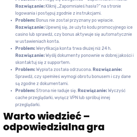
Rozwiązanie:
Kliknij „Zapomniałeś hasła?” na stronie
logowania i postępuj zgodnie z instrukcjami.
Problem:
Bonus nie został przyznany po wpłacie.
Rozwiązanie:
Upewnij się, że użyto kodu promocyjnego ice
casino lub sprawdź, czy bonus aktywuje się automatycznie
w ustawieniach konta.
Problem:
Weryfikacja konta trwa dłużej niż 24 h.
Rozwiązanie:
Wyślij dokumenty ponownie w dobrej jakości i
skontaktuj się z supportem.
Problem:
Wypłata została odrzucona.
Rozwiązanie:
Sprawdź, czy spełniłeś wymogi obrotu bonusem i czy dane
są zgodne z dokumentami.
Problem:
Strona nie ładuje się.
Rozwiązanie:
Wyczyść
cache przeglądarki, wyłącz VPN lub spróbuj innej
przeglądarki.
Warto wiedzieć –
odpowiedzialna gra