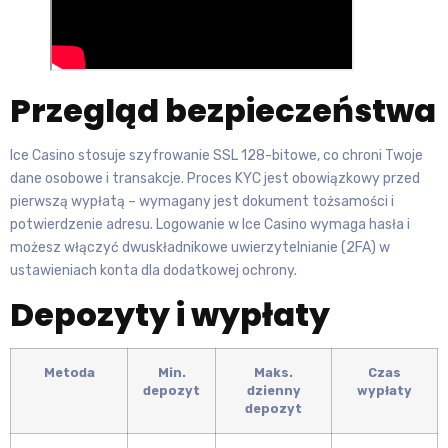
Przegląd bezpieczeństwa
Ice Casino stosuje szyfrowanie SSL 128-bitowe, co chroni Twoje
dane osobowe i transakcje. Proces KYC jest obowiązkowy przed
pierwszą wypłatą – wymagany jest dokument tożsamości i
potwierdzenie adresu. Logowanie w Ice Casino wymaga hasła i
możesz włączyć dwuskładnikowe uwierzytelnianie (2FA) w
ustawieniach konta dla dodatkowej ochrony.
Depozyty i wypłaty
Metoda
Min.
Maks.
Czas
depozyt
dzienny
wypłaty
depozyt