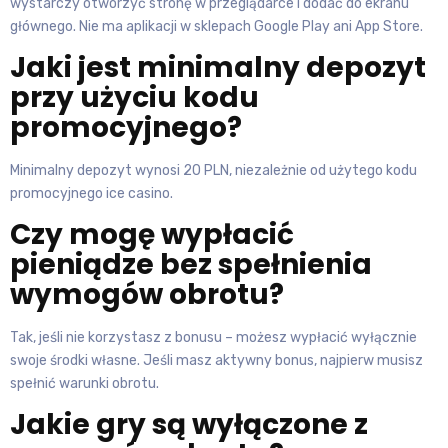
wystarczy otworzyć stronę w przeglądarce i dodać do ekranu
głównego. Nie ma aplikacji w sklepach Google Play ani App Store.
Jaki jest minimalny depozyt
przy użyciu kodu
promocyjnego?
Minimalny depozyt wynosi 20 PLN, niezależnie od użytego kodu
promocyjnego ice casino.
Czy mogę wypłacić
pieniądze bez spełnienia
wymogów obrotu?
Tak, jeśli nie korzystasz z bonusu – możesz wypłacić wyłącznie
swoje środki własne. Jeśli masz aktywny bonus, najpierw musisz
spełnić warunki obrotu.
Jakie gry są wyłączone z