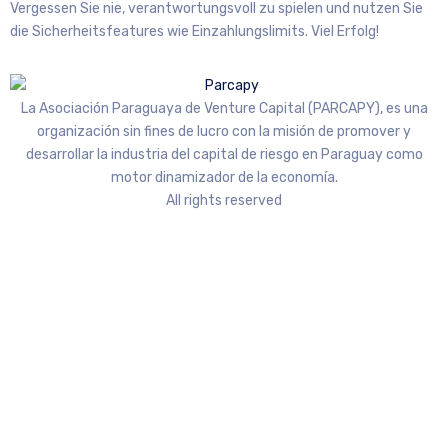
Vergessen Sie nie, verantwortungsvoll zu spielen und nutzen Sie
die Sicherheitsfeatures wie Einzahlungslimits. Viel Erfolg!
La Asociación Paraguaya de Venture Capital (PARCAPY), es una
organización sin fines de lucro con la misión de promover y
desarrollar la industria del capital de riesgo en Paraguay como
motor dinamizador de la economía.
All rights reserved