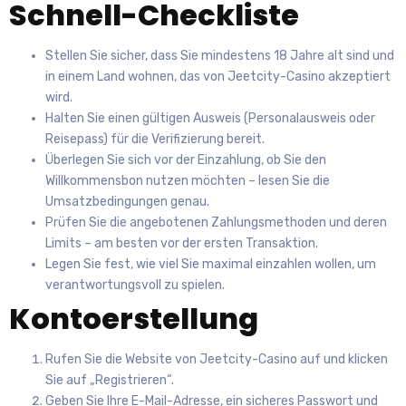
Schnell-Checkliste
Stellen Sie sicher, dass Sie mindestens 18 Jahre alt sind und
in einem Land wohnen, das von Jeetcity-Casino akzeptiert
wird.
Halten Sie einen gültigen Ausweis (Personalausweis oder
Reisepass) für die Verifizierung bereit.
Überlegen Sie sich vor der Einzahlung, ob Sie den
Willkommensbon nutzen möchten – lesen Sie die
Umsatzbedingungen genau.
Prüfen Sie die angebotenen Zahlungsmethoden und deren
Limits – am besten vor der ersten Transaktion.
Legen Sie fest, wie viel Sie maximal einzahlen wollen, um
verantwortungsvoll zu spielen.
Kontoerstellung
Rufen Sie die Website von Jeetcity-Casino auf und klicken
Sie auf „Registrieren“.
Geben Sie Ihre E-Mail-Adresse, ein sicheres Passwort und