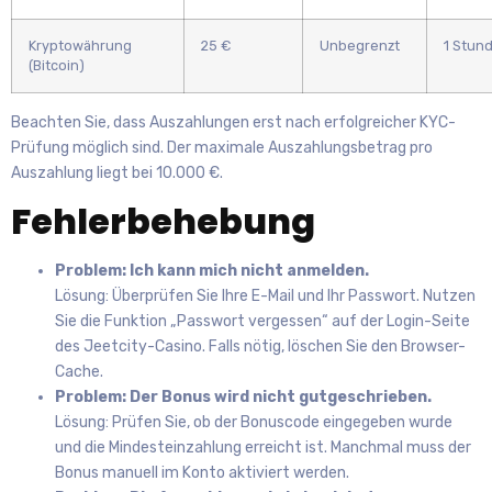
Kryptowährung
25 €
Unbegrenzt
1 Stun
(Bitcoin)
Beachten Sie, dass Auszahlungen erst nach erfolgreicher KYC-
Prüfung möglich sind. Der maximale Auszahlungsbetrag pro
Auszahlung liegt bei 10.000 €.
Fehlerbehebung
Problem: Ich kann mich nicht anmelden.
Lösung: Überprüfen Sie Ihre E-Mail und Ihr Passwort. Nutzen
Sie die Funktion „Passwort vergessen“ auf der Login-Seite
des Jeetcity-Casino. Falls nötig, löschen Sie den Browser-
Cache.
Problem: Der Bonus wird nicht gutgeschrieben.
Lösung: Prüfen Sie, ob der Bonuscode eingegeben wurde
und die Mindesteinzahlung erreicht ist. Manchmal muss der
Bonus manuell im Konto aktiviert werden.