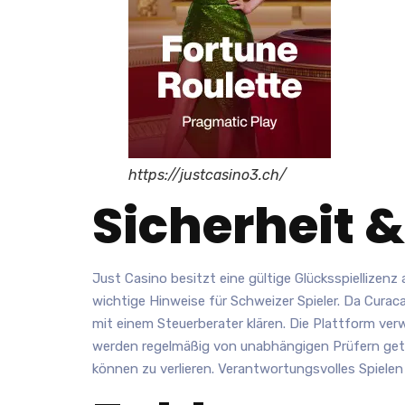
https://justcasino3.ch/
Sicherheit &
Just Casino besitzt eine gültige Glücksspiellizen
wichtige Hinweise für Schweizer Spieler. Da Curac
mit einem Steuerberater klären. Die Plattform ver
werden regelmäßig von unabhängigen Prüfern getest
können zu verlieren. Verantwortungsvolles Spiele