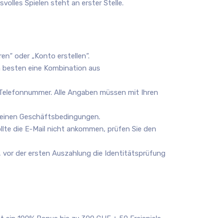
olles Spielen steht an erster Stelle.
ren“ oder „Konto erstellen“.
m besten eine Kombination aus
 Telefonnummer. Alle Angaben müssen mit Ihren
emeinen Geschäftsbedingungen.
Sollte die E-Mail nicht ankommen, prüfen Sie den
, vor der ersten Auszahlung die Identitätsprüfung