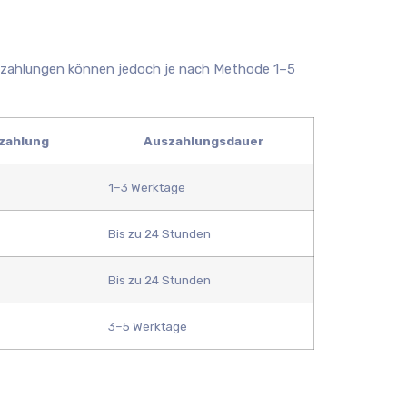
szahlungen können jedoch je nach Methode 1–5
szahlung
Auszahlungsdauer
1–3 Werktage
Bis zu 24 Stunden
Bis zu 24 Stunden
3–5 Werktage