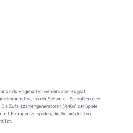
tandards eingehalten werden, aber es gibt
Einkommensteuer in der Schweiz – Sie sollten dies
. Die Zufallszahlengeneratoren (RNGs) der Spiele
it Beträgen zu spielen, die Sie sich leisten
tützt.