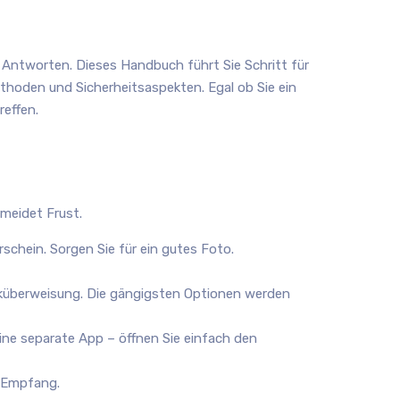
en Antworten. Dieses Handbuch führt Sie Schritt für
thoden und Sicherheitsaspekten. Egal ob Sie ein
reffen.
rmeidet Frust.
schein. Sorgen Sie für ein gutes Foto.
nküberweisung. Die gängigsten Optionen werden
ine separate App – öffnen Sie einfach den
m Empfang.