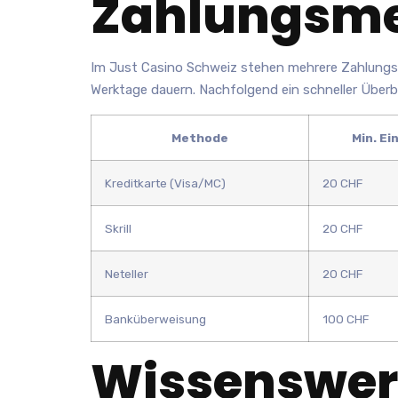
Zahlungsm
Im Just Casino Schweiz stehen mehrere Zahlungs
Werktage dauern. Nachfolgend ein schneller Überbl
Methode
Min. Ei
Kreditkarte (Visa/MC)
20 CHF
Skrill
20 CHF
Neteller
20 CHF
Banküberweisung
100 CHF
Wissenswer