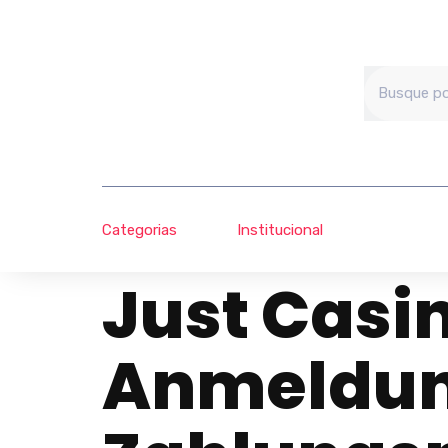
Categorias
Institucional
Just Casi
Anmeldun