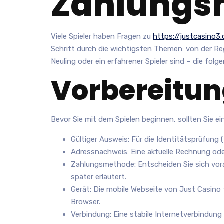
Zahlungs
Viele Spieler haben Fragen zu
https://justcasino3.
Schritt durch die wichtigsten Themen: von der Re
Neuling oder ein erfahrener Spieler sind – die fol
Vorbereitu
Bevor Sie mit dem Spielen beginnen, sollten Sie ei
Gültiger Ausweis: Für die Identitätsprüfung
Adressnachweis: Eine aktuelle Rechnung oder
Zahlungsmethode: Entscheiden Sie sich vor
später erläutert.
Gerät: Die mobile Webseite von Just Casino 
Browser.
Verbindung: Eine stabile Internetverbindun