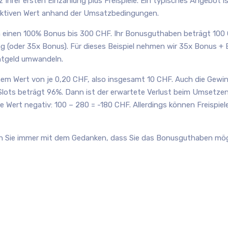
Ihrer ersten Einzahlung plus Freispiele. Ein typisches Angebot i
fektiven Wert anhand der Umsatzbedingungen.
 einen 100% Bonus bis 300 CHF. Ihr Bonusguthaben beträgt 100
 (oder 35x Bonus). Für dieses Beispiel nehmen wir 35x Bonus + 
htgeld umwandeln.
einem Wert von je 0,20 CHF, also insgesamt 10 CHF. Auch die Gew
ots beträgt 96%. Dann ist der erwartete Verlust beim Umsetzen: 7
Wert negativ: 100 – 280 = -180 CHF. Allerdings können Freispiel
len Sie immer mit dem Gedanken, dass Sie das Bonusguthaben mögl