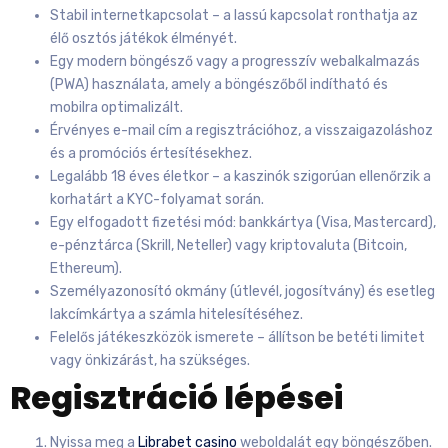
Stabil internetkapcsolat – a lassú kapcsolat ronthatja az
élő osztós játékok élményét.
Egy modern böngésző vagy a progresszív webalkalmazás
(PWA) használata, amely a böngészőből indítható és
mobilra optimalizált.
Érvényes e-mail cím a regisztrációhoz, a visszaigazoláshoz
és a promóciós értesítésekhez.
Legalább 18 éves életkor – a kaszinók szigorúan ellenőrzik a
korhatárt a KYC-folyamat során.
Egy elfogadott fizetési mód: bankkártya (Visa, Mastercard),
e-pénztárca (Skrill, Neteller) vagy kriptovaluta (Bitcoin,
Ethereum).
Személyazonosító okmány (útlevél, jogosítvány) és esetleg
lakcímkártya a számla hitelesítéséhez.
Felelős játékeszközök ismerete – állítson be betéti limitet
vagy önkizárást, ha szükséges.
Regisztráció lépései
Nyissa meg a
Librabet casino
weboldalát egy böngészőben.