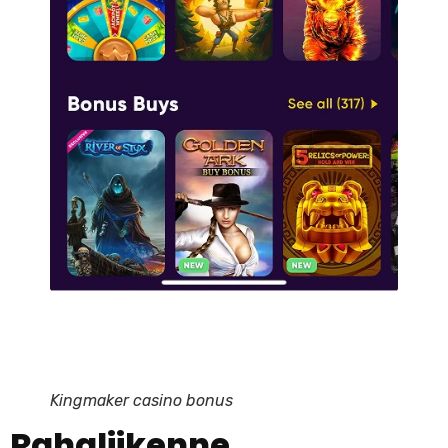
Kingmaker casino bonus
Rahaliikenne