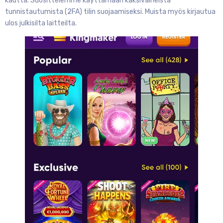
kautta. Suosittelemme käyttämään kaksivaiheista
tunnistautumista (2FA) tilin suojaamiseksi. Muista myös kirjautua
ulos julkisilta laitteilta.