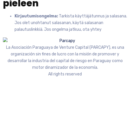
pieleen
Kirjautumisongelma:
Tarkista käyttäjätunnus ja salasana.
Jos olet unohtanut salasanan, käytä salasanan
palautuslinkkiä. Jos ongelma jatkuu, ota yhtey
La Asociación Paraguaya de Venture Capital (PARCAPY), es una
organización sin fines de lucro con la misión de promover y
desarrollar la industria del capital de riesgo en Paraguay como
motor dinamizador de la economía.
All rights reserved