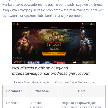
Funkcje takie powiadomienia push o bonusach i szybkie płatności
zwiększają wygodę. W razie problemów z aktualizacjami, sprawdź
ustawienia urządzenia lub skontaktuj się z pomocą.
Wizualizacja platformy Legiano,
przedstawiająca różnorodność gier i layout.
Tabela Specyfikacji Legiano: Kluczowe Dane Techniczne
Parametr
Wartość
Opis
Licencja
Curacao
Regulacja zapewniająca
eGaming
standardy bezpieczeństwa