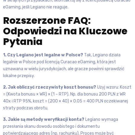
W skrajnych przypadkach, skontaktuj się z licencjodawcą Curacao
eGaming, jeśli Legiano nie reaguje.
Rozszerzone FAQ:
Odpowiedzi na Kluczowe
Pytania
1. Czy Legiano jest legalne w Polsce?
Tak, Legiano działa
legalnie w Polsce pod licencją Curacao eGaming, która jest
uznawana w wielu jurysdykcjach, ale gracze powinni sprawdzić
lokalne przepisy.
2. Jak obliczyć rzeczywisty koszt bonusu?
Użyj wzoru: Koszt
= (Kwota bonusu × WR) × (1 – RTP). Np. dla bonusu 200 PLN z WR
40x i RTP 95%, koszt = (200 × 40) × 0.05 = 400 PLN oczekiwanej
straty podczas obrotu.
3. Jakie są metody weryfikacji konta?
Legiano wymaga
przesłania skanu dowodu osobistego i dokumentu
potwierdzającego adres (np. rachunku). Proces może być