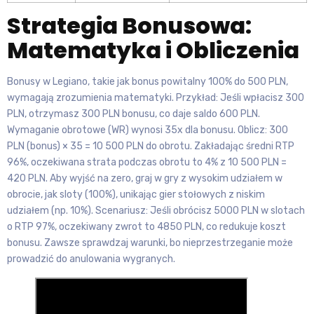
Strategia Bonusowa:
Matematyka i Obliczenia
Bonusy w Legiano, takie jak bonus powitalny 100% do 500 PLN,
wymagają zrozumienia matematyki. Przykład: Jeśli wpłacisz 300
PLN, otrzymasz 300 PLN bonusu, co daje saldo 600 PLN.
Wymaganie obrotowe (WR) wynosi 35x dla bonusu. Oblicz: 300
PLN (bonus) × 35 = 10 500 PLN do obrotu. Zakładając średni RTP
96%, oczekiwana strata podczas obrotu to 4% z 10 500 PLN =
420 PLN. Aby wyjść na zero, graj w gry z wysokim udziałem w
obrocie, jak sloty (100%), unikając gier stołowych z niskim
udziałem (np. 10%). Scenariusz: Jeśli obrócisz 5000 PLN w slotach
o RTP 97%, oczekiwany zwrot to 4850 PLN, co redukuje koszt
bonusu. Zawsze sprawdzaj warunki, bo nieprzestrzeganie może
prowadzić do anulowania wygranych.