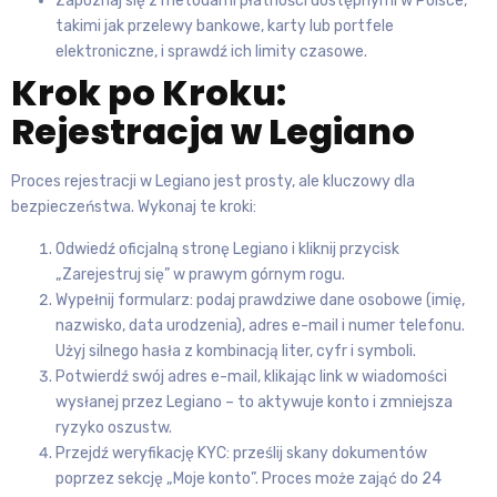
Zapoznaj się z metodami płatności dostępnymi w Polsce,
takimi jak przelewy bankowe, karty lub portfele
elektroniczne, i sprawdź ich limity czasowe.
Krok po Kroku:
Rejestracja w Legiano
Proces rejestracji w Legiano jest prosty, ale kluczowy dla
bezpieczeństwa. Wykonaj te kroki:
Odwiedź oficjalną stronę Legiano i kliknij przycisk
„Zarejestruj się” w prawym górnym rogu.
Wypełnij formularz: podaj prawdziwe dane osobowe (imię,
nazwisko, data urodzenia), adres e-mail i numer telefonu.
Użyj silnego hasła z kombinacją liter, cyfr i symboli.
Potwierdź swój adres e-mail, klikając link w wiadomości
wysłanej przez Legiano – to aktywuje konto i zmniejsza
ryzyko oszustw.
Przejdź weryfikację KYC: prześlij skany dokumentów
poprzez sekcję „Moje konto”. Proces może zająć do 24