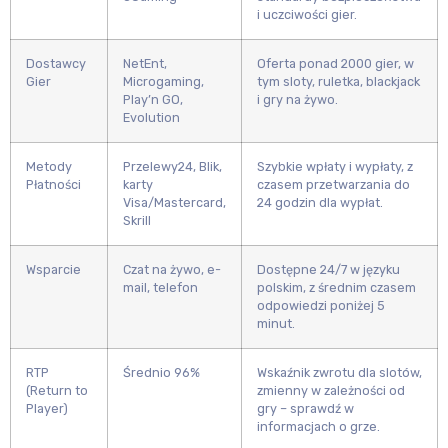
i uczciwości gier.
Dostawcy
NetEnt,
Oferta ponad 2000 gier, w
Gier
Microgaming,
tym sloty, ruletka, blackjack
Play’n GO,
i gry na żywo.
Evolution
Metody
Przelewy24, Blik,
Szybkie wpłaty i wypłaty, z
Płatności
karty
czasem przetwarzania do
Visa/Mastercard,
24 godzin dla wypłat.
Skrill
Wsparcie
Czat na żywo, e-
Dostępne 24/7 w języku
mail, telefon
polskim, z średnim czasem
odpowiedzi poniżej 5
minut.
RTP
Średnio 96%
Wskaźnik zwrotu dla slotów,
(Return to
zmienny w zależności od
Player)
gry – sprawdź w
informacjach o grze.