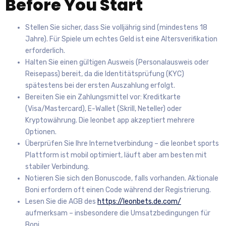
Before You Start
Stellen Sie sicher, dass Sie volljährig sind (mindestens 18
Jahre). Für Spiele um echtes Geld ist eine Altersverifikation
erforderlich.
Halten Sie einen gültigen Ausweis (Personalausweis oder
Reisepass) bereit, da die Identitätsprüfung (KYC)
spätestens bei der ersten Auszahlung erfolgt.
Bereiten Sie ein Zahlungsmittel vor: Kreditkarte
(Visa/Mastercard), E-Wallet (Skrill, Neteller) oder
Kryptowährung. Die leonbet app akzeptiert mehrere
Optionen.
Überprüfen Sie Ihre Internetverbindung – die leonbet sports
Plattform ist mobil optimiert, läuft aber am besten mit
stabiler Verbindung.
Notieren Sie sich den Bonuscode, falls vorhanden. Aktionale
Boni erfordern oft einen Code während der Registrierung.
Lesen Sie die AGB des
https://leonbets.de.com/
aufmerksam – insbesondere die Umsatzbedingungen für
Boni.