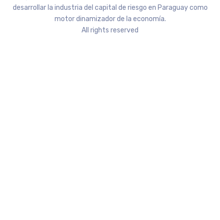
desarrollar la industria del capital de riesgo en Paraguay como
motor dinamizador de la economía.
All rights reserved