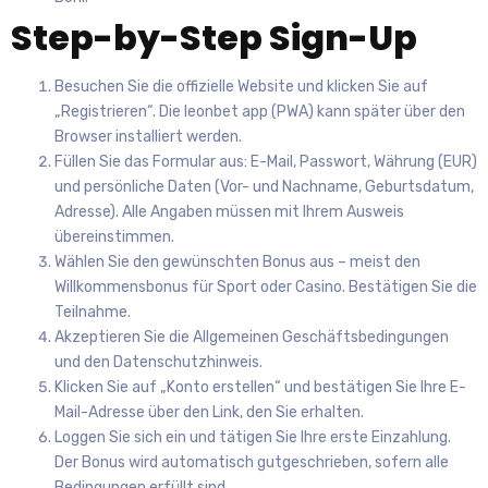
Step-by-Step Sign-Up
Besuchen Sie die offizielle Website und klicken Sie auf
„Registrieren“. Die leonbet app (PWA) kann später über den
Browser installiert werden.
Füllen Sie das Formular aus: E-Mail, Passwort, Währung (EUR)
und persönliche Daten (Vor- und Nachname, Geburtsdatum,
Adresse). Alle Angaben müssen mit Ihrem Ausweis
übereinstimmen.
Wählen Sie den gewünschten Bonus aus – meist den
Willkommensbonus für Sport oder Casino. Bestätigen Sie die
Teilnahme.
Akzeptieren Sie die Allgemeinen Geschäftsbedingungen
und den Datenschutzhinweis.
Klicken Sie auf „Konto erstellen“ und bestätigen Sie Ihre E-
Mail-Adresse über den Link, den Sie erhalten.
Loggen Sie sich ein und tätigen Sie Ihre erste Einzahlung.
Der Bonus wird automatisch gutgeschrieben, sofern alle
Bedingungen erfüllt sind.