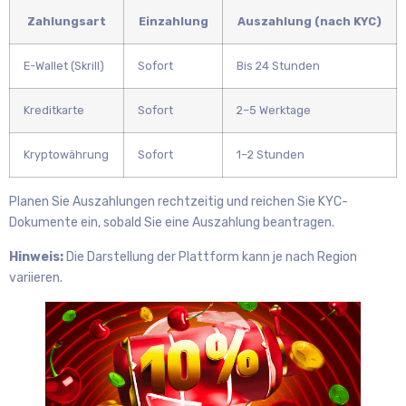
Zahlungsart
Einzahlung
Auszahlung (nach KYC)
E-Wallet (Skrill)
Sofort
Bis 24 Stunden
Kreditkarte
Sofort
2–5 Werktage
Kryptowährung
Sofort
1–2 Stunden
Planen Sie Auszahlungen rechtzeitig und reichen Sie KYC-
Dokumente ein, sobald Sie eine Auszahlung beantragen.
Hinweis:
Die Darstellung der Plattform kann je nach Region
variieren.