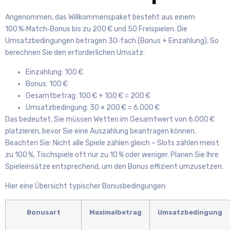
Angenommen, das Willkommenspaket besteht aus einem
100 %‑Match‑Bonus bis zu 200 € und 50 Freispielen. Die
Umsatzbedingungen betragen 30‑fach (Bonus + Einzahlung). So
berechnen Sie den erforderlichen Umsatz:
Einzahlung: 100 €
Bonus: 100 €
Gesamtbetrag: 100 € + 100 € = 200 €
Umsatzbedingung: 30 × 200 € = 6.000 €
Das bedeutet, Sie müssen Wetten im Gesamtwert von 6.000 €
platzieren, bevor Sie eine Auszahlung beantragen können.
Beachten Sie: Nicht alle Spiele zählen gleich – Slots zählen meist
zu 100 %, Tischspiele oft nur zu 10 % oder weniger. Planen Sie Ihre
Spieleinsätze entsprechend, um den Bonus effizient umzusetzen.
Hier eine Übersicht typischer Bonusbedingungen:
Bonusart
Maximalbetrag
Umsatzbedingung