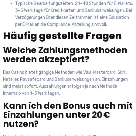
Typische Bearbeitungszeiten: 24–48 Stunden für E‑Wallets,
3–5 Werktage für Kreditkarten und Banküberweisungen. Bei
Verzögerungen über diesen Zeitrahmen ist eine Eskalation
per E‑Mail an die Compliance‑Abteilung sinnvoll.
Häufig gestellte Fragen
Welche Zahlungsmethoden
werden akzeptiert?
Das Casino bietet gängige Methoden wie Visa, Mastercard, Skrill,
Neteller, Paysafecard und Banküberweisungen an. Einzahlungen
sind meist sofort, Auszahlungen erfolgen je nach Methode
innerhalb von 1–5 Werktagen.
Kann ich den Bonus auch mit
Einzahlungen unter 20 €
nutzen?