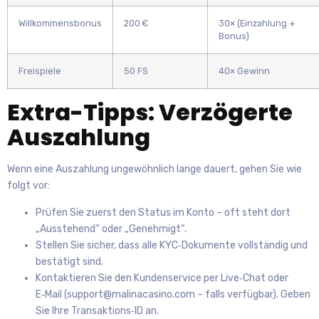
Willkommensbonus
200 €
30× (Einzahlung +
Bonus)
Freispiele
50 FS
40× Gewinn
Extra-Tipps: Verzögerte
Auszahlung
Wenn eine Auszahlung ungewöhnlich lange dauert, gehen Sie wie
folgt vor:
Prüfen Sie zuerst den Status im Konto – oft steht dort
„Ausstehend“ oder „Genehmigt“.
Stellen Sie sicher, dass alle KYC‑Dokumente vollständig und
bestätigt sind.
Kontaktieren Sie den Kundenservice per Live‑Chat oder
E‑Mail (support@malinacasino.com – falls verfügbar). Geben
Sie Ihre Transaktions‑ID an.