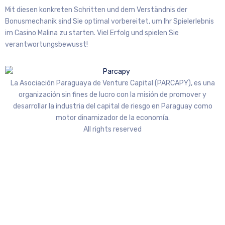
Mit diesen konkreten Schritten und dem Verständnis der
Bonusmechanik sind Sie optimal vorbereitet, um Ihr Spielerlebnis
im Casino Malina zu starten. Viel Erfolg und spielen Sie
verantwortungsbewusst!
La Asociación Paraguaya de Venture Capital (PARCAPY), es una
organización sin fines de lucro con la misión de promover y
desarrollar la industria del capital de riesgo en Paraguay como
motor dinamizador de la economía.
All rights reserved