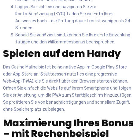
Loggen Sie sich ein und navigieren Sie zur
Konto‑Verifizierung (KYC). Laden Sie ein Foto Ihres
Ausweises hoch – die Prüfung dauert meist weniger als 24
Stunden.
Sobald Sie verifiziert sind, können Sie Ihre erste Einzahlung
tätigen und den Willkommensbonus beanspruchen.
Spielen auf dem Handy
Das Casino Malina bietet keine native App im Google Play Store
oder App Store an. Stattdessen nutzt es eine progressive
Web‑App (PWA), die Sie direkt über den Browser starten können.
Öffnen Sie einfach die Website auf Ihrem Smartphone und folgen
Sie der Anleitung, um die PWA zum Startbildschirm hinzuzufügen.
So profitieren Sie von benachrichtigungen und schnellem Zugriff,
ohne Speicherplatz zu belegen.
Maximierung Ihres Bonus
– mit Rechenbeispiel