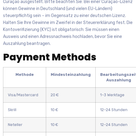
Curaçao ausgestellt. Bitte beachten Sie: Bei einer Curaçao-Lizenz
können Gewinne in Deutschland (und vielen EU-Ländern)
steuerpflichtig sein – im Gegensatz zu einer deutschen Lizenz.
Halten Sie Ihre Gewinne im Zweifel in der Steuererklärung fest. Die
Kontoverifizierung (KYC) ist obligatorisch: Sie müssen einen
Ausweis und einen Adressnachweis hochladen, bevor Sie eine
Auszahlung beantragen.
Payment Methods
Methode
Mindesteinzahlung
Bearbeitungszei
Auszahlung
Visa/Mastercard
20 €
1–3 Werktage
Skrill
10 €
12–24 Stunden
Neteller
10 €
12–24 Stunden