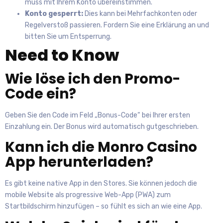
muss mit Ihrem Konto übereinstimmen.
Konto gesperrt:
Dies kann bei Mehrfachkonten oder
Regelverstoß passieren. Fordern Sie eine Erklärung an und
bitten Sie um Entsperrung.
Need to Know
Wie löse ich den Promo-
Code ein?
Geben Sie den Code im Feld „Bonus-Code“ bei Ihrer ersten
Einzahlung ein. Der Bonus wird automatisch gutgeschrieben.
Kann ich die Monro Casino
App herunterladen?
Es gibt keine native App in den Stores. Sie können jedoch die
mobile Website als progressive Web-App (PWA) zum
Startbildschirm hinzufügen – so fühlt es sich an wie eine App.