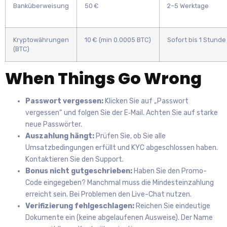
Banküberweisung
50 €
2–5 Werktage
Kryptowährungen
10 € (min 0.0005 BTC)
Sofort bis 1 Stunde
(BTC)
When Things Go Wrong
Passwort vergessen:
Klicken Sie auf „Passwort
vergessen“ und folgen Sie der E‑Mail. Achten Sie auf starke
neue Passwörter.
Auszahlung hängt:
Prüfen Sie, ob Sie alle
Umsatzbedingungen erfüllt und KYC abgeschlossen haben.
Kontaktieren Sie den Support.
Bonus nicht gutgeschrieben:
Haben Sie den Promo-
Code eingegeben? Manchmal muss die Mindesteinzahlung
erreicht sein. Bei Problemen den Live-Chat nutzen.
Verifizierung fehlgeschlagen:
Reichen Sie eindeutige
Dokumente ein (keine abgelaufenen Ausweise). Der Name