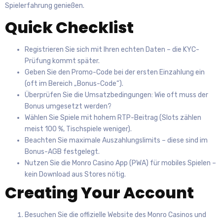
Spielerfahrung genießen.
Quick Checklist
Registrieren Sie sich mit Ihren echten Daten – die KYC-
Prüfung kommt später.
Geben Sie den Promo-Code bei der ersten Einzahlung ein
(oft im Bereich „Bonus-Code“).
Überprüfen Sie die Umsatzbedingungen: Wie oft muss der
Bonus umgesetzt werden?
Wählen Sie Spiele mit hohem RTP-Beitrag (Slots zählen
meist 100 %, Tischspiele weniger).
Beachten Sie maximale Auszahlungslimits – diese sind im
Bonus-AGB festgelegt.
Nutzen Sie die Monro Casino App (PWA) für mobiles Spielen –
kein Download aus Stores nötig.
Creating Your Account
Besuchen Sie die offizielle Website des Monro Casinos und