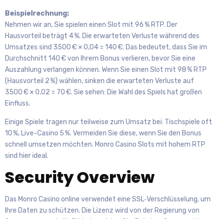
Beispielrechnung:
Nehmen wir an, Sie spielen einen Slot mit 96 % RTP. Der
Hausvorteil beträgt 4 %. Die erwarteten Verluste während des
Umsatzes sind 3500 € × 0,04 = 140 €. Das bedeutet, dass Sie im
Durchschnitt 140 € von Ihrem Bonus verlieren, bevor Sie eine
Auszahlung verlangen können. Wenn Sie einen Slot mit 98 % RTP
(Hausvorteil 2 %) wählen, sinken die erwarteten Verluste auf
3500 € × 0,02 = 70 €. Sie sehen: Die Wahl des Spiels hat großen
Einfluss.
Einige Spiele tragen nur teilweise zum Umsatz bei: Tischspiele oft
10 %, Live-Casino 5 %. Vermeiden Sie diese, wenn Sie den Bonus
schnell umsetzen möchten. Monro Casino Slots mit hohem RTP
sind hier ideal.
Security Overview
Das Monro Casino online verwendet eine SSL‑Verschlüsselung, um
Ihre Daten zu schützen. Die Lizenz wird von der Regierung von