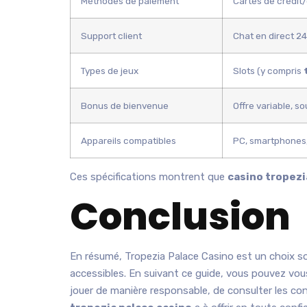
Méthodes de paiement
Cartes de crédit/
Support client
Chat en direct 24
Types de jeux
Slots (y compris
Bonus de bienvenue
Offre variable, s
Appareils compatibles
PC, smartphones, 
Ces spécifications montrent que
casino tropezi
Conclusion
En résumé, Tropezia Palace Casino est un choix so
accessibles. En suivant ce guide, vous pouvez vous
jouer de manière responsable, de consulter les con