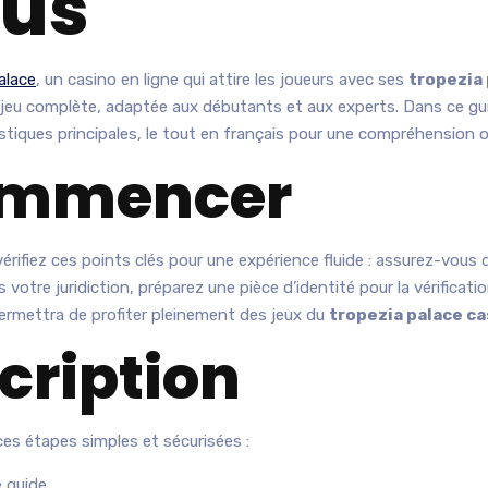
nus
alace
, un casino en ligne qui attire les joueurs avec ses
tropezia 
 jeu complète, adaptée aux débutants et aux experts. Dans ce gui
istiques principales, le tout en français pour une compréhension 
ommencer
ifiez ces points clés pour une expérience fluide : assurez-vous d’a
 votre juridiction, préparez une pièce d’identité pour la vérificat
permettra de profiter pleinement des jeux du
tropezia palace ca
cription
ces étapes simples et sécurisées :
e guide.