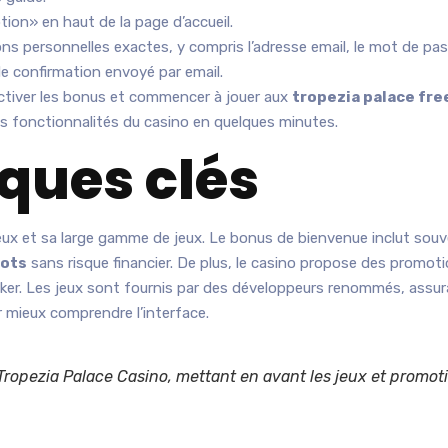
ption» en haut de la page d’accueil.
ns personnelles exactes, y compris l’adresse email, le mot de pa
de confirmation envoyé par email.
activer les bonus et commencer à jouer aux
tropezia palace fre
s fonctionnalités du casino en quelques minutes.
ques clés
ux et sa large gamme de jeux. Le bonus de bienvenue inclut souve
lots
sans risque financier. De plus, le casino propose des promoti
 poker. Les jeux sont fournis par des développeurs renommés, assu
r mieux comprendre l’interface.
Tropezia Palace Casino, mettant en avant les jeux et promot