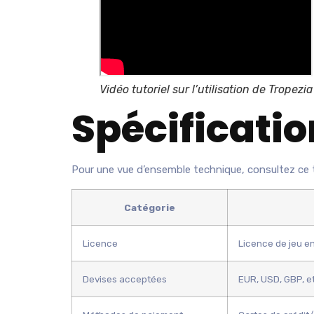
Vidéo tutoriel sur l’utilisation de Trope
Spécificatio
Pour une vue d’ensemble technique, consultez ce t
Catégorie
Licence
Licence de jeu en
Devises acceptées
EUR, USD, GBP, et