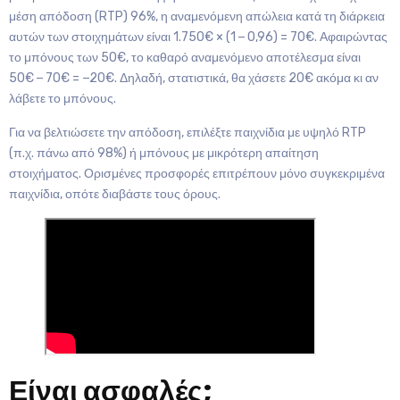
μέση απόδοση (RTP) 96%, η αναμενόμενη απώλεια κατά τη διάρκεια
αυτών των στοιχημάτων είναι 1.750€ × (1 − 0,96) = 70€. Αφαιρώντας
το μπόνους των 50€, το καθαρό αναμενόμενο αποτέλεσμα είναι
50€ − 70€ = −20€. Δηλαδή, στατιστικά, θα χάσετε 20€ ακόμα κι αν
λάβετε το μπόνους.
Για να βελτιώσετε την απόδοση, επιλέξτε παιχνίδια με υψηλό RTP
(π.χ. πάνω από 98%) ή μπόνους με μικρότερη απαίτηση
στοιχήματος. Ορισμένες προσφορές επιτρέπουν μόνο συγκεκριμένα
παιχνίδια, οπότε διαβάστε τους όρους.
Είναι ασφαλές;