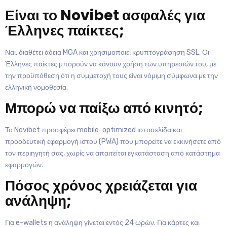
Είναι το Novibet ασφαλές για
Έλληνες παίκτες;
Ναι, διαθέτει άδεια MGA και χρησιμοποιεί κρυπτογράφηση SSL. Οι
Έλληνες παίκτες μπορούν να κάνουν χρήση των υπηρεσιών του, με
την προϋπόθεση ότι η συμμετοχή τους είναι νόμιμη σύμφωνα με την
ελληνική νομοθεσία.
Μπορώ να παίξω από κινητό;
Το Novibet προσφέρει mobile-optimized ιστοσελίδα και
προοδευτική εφαρμογή ιστού (PWA) που μπορείτε να εκκινήσετε από
τον περιηγητή σας, χωρίς να απαιτείται εγκατάσταση από κατάστημα
εφαρμογών.
Πόσος χρόνος χρειάζεται για
ανάληψη;
Για e-wallets η ανάληψη γίνεται εντός 24 ωρών. Για κάρτες και