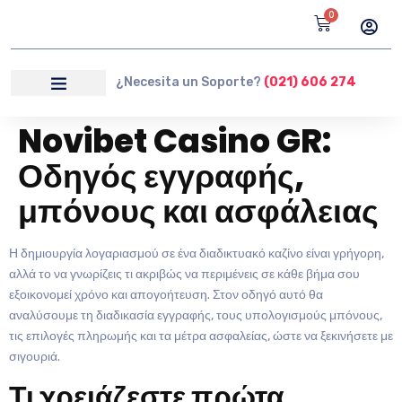
0
¿Necesita un Soporte?
(021) 606 274
Novibet Casino GR:
Οδηγός εγγραφής,
μπόνους και ασφάλειας
Η δημιουργία λογαριασμού σε ένα διαδικτυακό καζίνο είναι γρήγορη,
αλλά το να γνωρίζεις τι ακριβώς να περιμένεις σε κάθε βήμα σου
εξοικονομεί χρόνο και απογοήτευση. Στον οδηγό αυτό θα
αναλύσουμε τη διαδικασία εγγραφής, τους υπολογισμούς μπόνους,
τις επιλογές πληρωμής και τα μέτρα ασφαλείας, ώστε να ξεκινήσετε με
σιγουριά.
Τι χρειάζεστε πρώτα