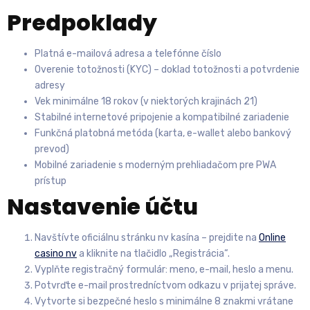
Predpoklady
Platná e-mailová adresa a telefónne číslo
Overenie totožnosti (KYC) – doklad totožnosti a potvrdenie
adresy
Vek minimálne 18 rokov (v niektorých krajinách 21)
Stabilné internetové pripojenie a kompatibilné zariadenie
Funkčná platobná metóda (karta, e-wallet alebo bankový
prevod)
Mobilné zariadenie s moderným prehliadačom pre PWA
prístup
Nastavenie účtu
Navštívte oficiálnu stránku nv kasína – prejdite na
Online
casino nv
a kliknite na tlačidlo „Registrácia“.
Vyplňte registračný formulár: meno, e-mail, heslo a menu.
Potvrďte e-mail prostredníctvom odkazu v prijatej správe.
Vytvorte si bezpečné heslo s minimálne 8 znakmi vrátane