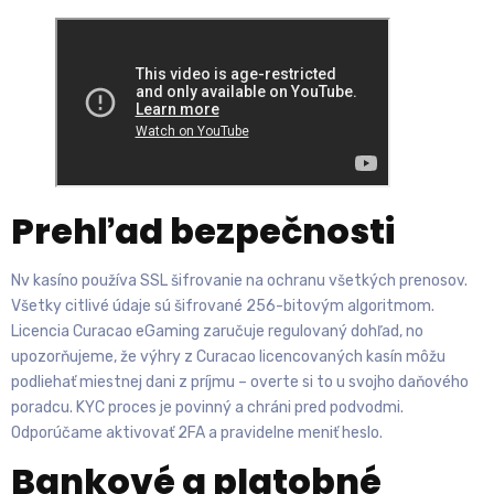
Prehľad bezpečnosti
Nv kasíno používa SSL šifrovanie na ochranu všetkých prenosov.
Všetky citlivé údaje sú šifrované 256-bitovým algoritmom.
Licencia Curacao eGaming zaručuje regulovaný dohľad, no
upozorňujeme, že výhry z Curacao licencovaných kasín môžu
podliehať miestnej dani z príjmu – overte si to u svojho daňového
poradcu. KYC proces je povinný a chráni pred podvodmi.
Odporúčame aktivovať 2FA a pravidelne meniť heslo.
Bankové a platobné