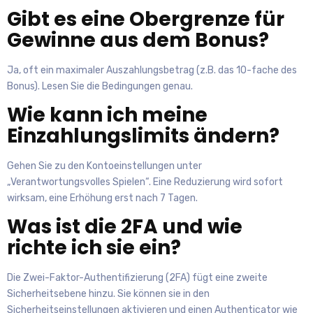
Gibt es eine Obergrenze für
Gewinne aus dem Bonus?
Ja, oft ein maximaler Auszahlungsbetrag (z.B. das 10-fache des
Bonus). Lesen Sie die Bedingungen genau.
Wie kann ich meine
Einzahlungslimits ändern?
Gehen Sie zu den Kontoeinstellungen unter
„Verantwortungsvolles Spielen“. Eine Reduzierung wird sofort
wirksam, eine Erhöhung erst nach 7 Tagen.
Was ist die 2FA und wie
richte ich sie ein?
Die Zwei-Faktor-Authentifizierung (2FA) fügt eine zweite
Sicherheitsebene hinzu. Sie können sie in den
Sicherheitseinstellungen aktivieren und einen Authenticator wie