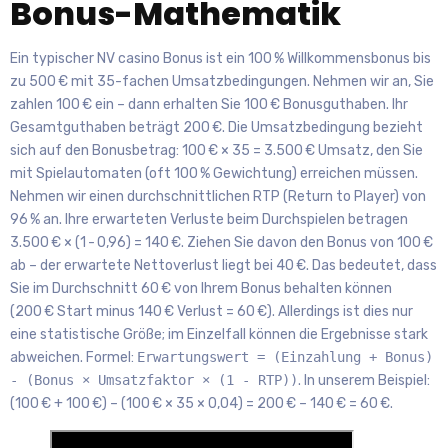
Bonus-Mathematik
Ein typischer NV casino Bonus ist ein 100 % Willkommensbonus bis
zu 500 € mit 35-fachen Umsatzbedingungen. Nehmen wir an, Sie
zahlen 100 € ein – dann erhalten Sie 100 € Bonusguthaben. Ihr
Gesamtguthaben beträgt 200 €. Die Umsatzbedingung bezieht
sich auf den Bonusbetrag: 100 € × 35 = 3.500 € Umsatz, den Sie
mit Spielautomaten (oft 100 % Gewichtung) erreichen müssen.
Nehmen wir einen durchschnittlichen RTP (Return to Player) von
96 % an. Ihre erwarteten Verluste beim Durchspielen betragen
3.500 € × (1 - 0,96) = 140 €. Ziehen Sie davon den Bonus von 100 €
ab – der erwartete Nettoverlust liegt bei 40 €. Das bedeutet, dass
Sie im Durchschnitt 60 € von Ihrem Bonus behalten können
(200 € Start minus 140 € Verlust = 60 €). Allerdings ist dies nur
eine statistische Größe; im Einzelfall können die Ergebnisse stark
abweichen. Formel:
Erwartungswert = (Einzahlung + Bonus)
- (Bonus × Umsatzfaktor × (1 - RTP))
. In unserem Beispiel:
(100 € + 100 €) – (100 € × 35 × 0,04) = 200 € – 140 € = 60 €.