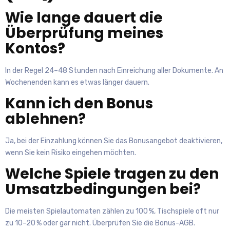
Wie lange dauert die
Überprüfung meines
Kontos?
In der Regel 24–48 Stunden nach Einreichung aller Dokumente. An
Wochenenden kann es etwas länger dauern.
Kann ich den Bonus
ablehnen?
Ja, bei der Einzahlung können Sie das Bonusangebot deaktivieren,
wenn Sie kein Risiko eingehen möchten.
Welche Spiele tragen zu den
Umsatzbedingungen bei?
Die meisten Spielautomaten zählen zu 100 %, Tischspiele oft nur
zu 10–20 % oder gar nicht. Überprüfen Sie die Bonus-AGB.