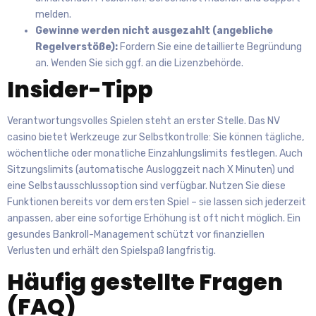
melden.
Gewinne werden nicht ausgezahlt (angebliche
Regelverstöße):
Fordern Sie eine detaillierte Begründung
an. Wenden Sie sich ggf. an die Lizenzbehörde.
Insider-Tipp
Verantwortungsvolles Spielen steht an erster Stelle. Das NV
casino bietet Werkzeuge zur Selbstkontrolle: Sie können tägliche,
wöchentliche oder monatliche Einzahlungslimits festlegen. Auch
Sitzungslimits (automatische Ausloggzeit nach X Minuten) und
eine Selbstausschlussoption sind verfügbar. Nutzen Sie diese
Funktionen bereits vor dem ersten Spiel – sie lassen sich jederzeit
anpassen, aber eine sofortige Erhöhung ist oft nicht möglich. Ein
gesundes Bankroll-Management schützt vor finanziellen
Verlusten und erhält den Spielspaß langfristig.
Häufig gestellte Fragen
(FAQ)