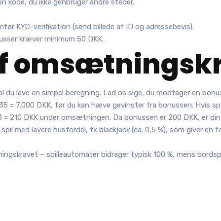
n kode, du ikke genbruger andre steder.
ør KYC-verifikation (send billede af ID og adressebevis).
nusser kræver minimum 50 DKK.
af omsætningsk
kal du lave en simpel beregning. Lad os sige, du modtager en b
35 = 7.000 DKK, før du kan hæve gevinster fra bonussen. Hvis spil
,03 = 210 DKK under omsætningen. Da bonussen er 200 DKK, er di
 spil med lavere husfordel, fx blackjack (ca. 0,5 %), som giver en
ingskravet – spilleautomater bidrager typisk 100 %, mens bordspil 