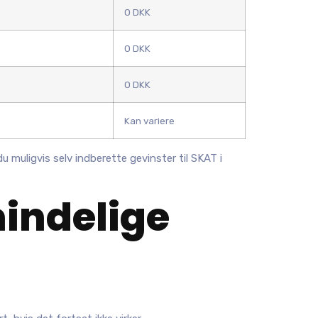
0 DKK
0 DKK
0 DKK
Kan variere
du muligvis selv indberette gevinster til SKAT i
mindelige