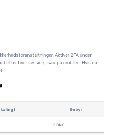
ikkerhedsforanstaltninger: Aktivér 2FA under
ud efter hver session, især på mobilen. Hvis du
e.
r
taling)
Gebyr
0 DKK