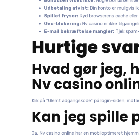
Bonussen vises ikke:
Nogle bonusser kræve
Udbetaling afvist:
Din konto er muligvis ik
Spillet fryser:
Ryd browserens cache eller 
Geo-blokering:
Nv casino er ikke tilgængeli
E-mail bekræftelse mangler:
Tjek spam-m
Hurtige sva
Hvad gør jeg, 
Nv casino onli
Klik på “Glemt adgangskode” på login-siden, indtas
Kan jeg spille
Ja, Nv casino online har en mobiloptimeret hjemme