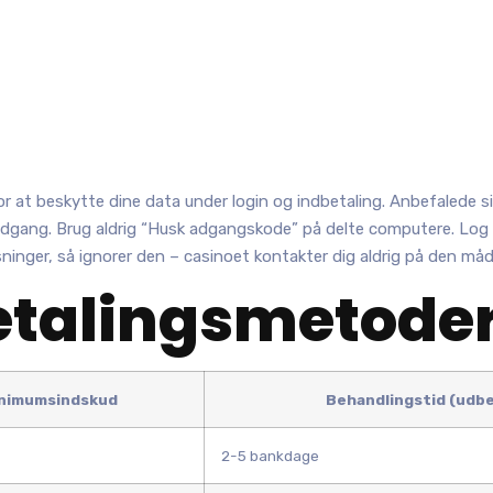
r at beskytte dine data under login og indbetaling. Anbefalede s
t adgang. Brug aldrig “Husk adgangskode” på delte computere. Log 
ninger, så ignorer den – casinoet kontakter dig aldrig på den måd
Betalingsmetode
nimumsindskud
Behandlingstid (udbe
2-5 bankdage