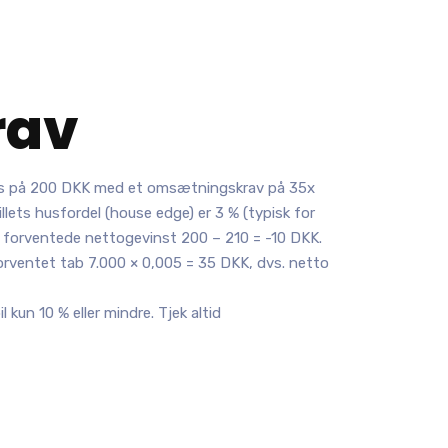
rav
onus på 200 DKK med et omsætningskrav på 35x
lets husfordel (house edge) er 3 % (typisk for
n forventede nettogevinst 200 – 210 = -10 DKK.
 forventet tab 7.000 × 0,005 = 35 DKK, dvs. netto
kun 10 % eller mindre. Tjek altid