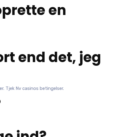
prette en
rt end det, jeg
r. Tjek Nv casinos betingelser.
?
ge ind?