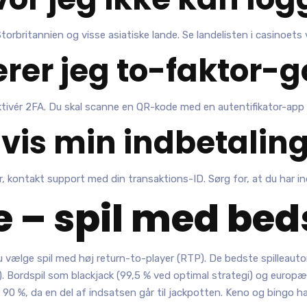
torbritannien og visse asiatiske lande. Se landelisten i casinoets v
rer jeg to-faktor-
Aktivér 2FA. Du skal scanne en QR-kode med en autentifikator-ap
vis min indbetaling
r, kontakt support med din transaktions-ID. Sørg for, at du har ind
e – spil med bed
du vælge spil med høj return-to-player (RTP). De bedste spilleaut
. Bordspil som blackjack (99,5 % ved optimal strategi) og europæ
90 %, da en del af indsatsen går til jackpotten. Keno og bingo h