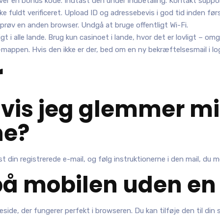
r en bonus kode. Indtast den under indbetaling. Kontakt support, 
ke fuldt verificeret. Upload ID og adressebevis i god tid inden før
prøv en anden browser. Undgå at bruge offentligt Wi-Fi.
gt i alle lande. Brug kun casinoet i lande, hvor det er lovligt – o
appen. Hvis den ikke er der, bed om en ny bekræftelsesmail i lo
r
hvis jeg glemmer mi
ne?
t din registrerede e-mail, og følg instruktionerne i den mail, du 
 på mobilen uden en
side, der fungerer perfekt i browseren. Du kan tilføje den til d