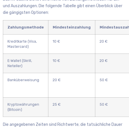
und Auszahlungen. Die folgende Tabelle gibt einen Überblick über
die gängigsten Optionen:
Zahlungsmethode
Mindesteinzahlung
Mindestausza
Kreditkarte (Visa,
10 €
20 €
Mastercard)
E‑Wallet (Skrill,
10 €
20 €
Neteller)
Banküberweisung
20 €
50 €
Kryptowährungen
25 €
50 €
(Bitcoin)
Die angegebenen Zeiten sind Richtwerte; die tatsächliche Dauer