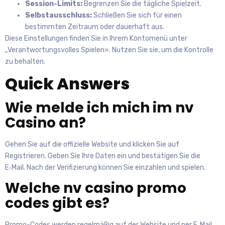
Session-Limits:
Begrenzen Sie die tägliche Spielzeit.
Selbstausschluss:
Schließen Sie sich für einen
bestimmten Zeitraum oder dauerhaft aus.
Diese Einstellungen finden Sie in Ihrem Kontomenü unter
„Verantwortungsvolles Spielen». Nutzen Sie sie, um die Kontrolle
zu behalten.
Quick Answers
Wie melde ich mich im nv
Casino an?
Gehen Sie auf die offizielle Website und klicken Sie auf
Registrieren. Geben Sie Ihre Daten ein und bestätigen Sie die
E‑Mail. Nach der Verifizierung können Sie einzahlen und spielen.
Welche nv casino promo
codes gibt es?
Promo-Codes werden regelmäßig auf der Website und per E‑Mail