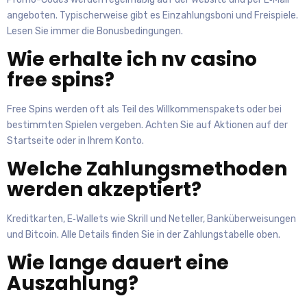
angeboten. Typischerweise gibt es Einzahlungsboni und Freispiele.
Lesen Sie immer die Bonusbedingungen.
Wie erhalte ich nv casino
free spins?
Free Spins werden oft als Teil des Willkommenspakets oder bei
bestimmten Spielen vergeben. Achten Sie auf Aktionen auf der
Startseite oder in Ihrem Konto.
Welche Zahlungsmethoden
werden akzeptiert?
Kreditkarten, E‑Wallets wie Skrill und Neteller, Banküberweisungen
und Bitcoin. Alle Details finden Sie in der Zahlungstabelle oben.
Wie lange dauert eine
Auszahlung?