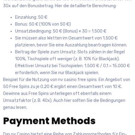
30x auf den Bonusbetrag. Hier die detaillierte Berechnung:
Einzahlung: 50 €
Bonus: 50 € (100% von 50 €)
Umsatzbedingung: 50 € (Bonus) × 30 = 1.500 €
Sie müssen also Wetten im Gesamtwert von 1.500 €
platzieren, bevor Sie eine Auszahlung beantragen können.
Beitrag der Spiele zum Umsatz: Slots zählen in der Regel
100%, Tischspiele oft weniger (z. B. 10% für Blackjack).
Effektiver Umsatz bei Tischspielen: 1.500 € / 0,1 = 15.000 €
erforderlich, wenn Sie nur Blackjack spielen.
Beispiel für die Nutzung von nv casino free spins: Ein Angebot von
50 Free Spins zu je 0,20 € ergibt einen Gesamtwert von 10 €.
Gewinne aus Free Spins unterliegen oft ebenfalls einem
Umsatzfaktor (z. B. 40x). Auch hier sollten Sie die Bedingungen
genau lesen.
Payment Methods
Das nv Casino bietet eine Reihe von Zahlungsmethoden für Ein-