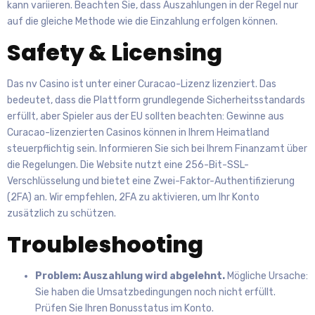
kann variieren. Beachten Sie, dass Auszahlungen in der Regel nur
auf die gleiche Methode wie die Einzahlung erfolgen können.
Safety & Licensing
Das nv Casino ist unter einer Curacao-Lizenz lizenziert. Das
bedeutet, dass die Plattform grundlegende Sicherheitsstandards
erfüllt, aber Spieler aus der EU sollten beachten: Gewinne aus
Curacao-lizenzierten Casinos können in Ihrem Heimatland
steuerpflichtig sein. Informieren Sie sich bei Ihrem Finanzamt über
die Regelungen. Die Website nutzt eine 256-Bit-SSL-
Verschlüsselung und bietet eine Zwei-Faktor-Authentifizierung
(2FA) an. Wir empfehlen, 2FA zu aktivieren, um Ihr Konto
zusätzlich zu schützen.
Troubleshooting
Problem: Auszahlung wird abgelehnt.
Mögliche Ursache:
Sie haben die Umsatzbedingungen noch nicht erfüllt.
Prüfen Sie Ihren Bonusstatus im Konto.