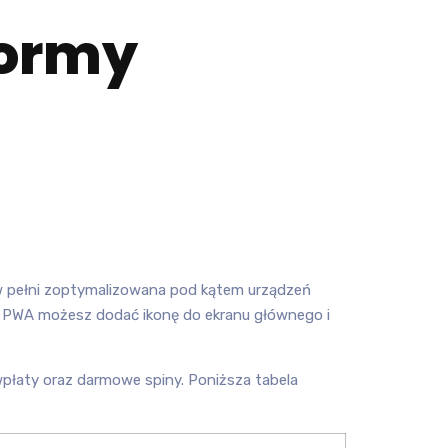
formy
 w pełni zoptymalizowana pod kątem urządzeń
ii PWA możesz dodać ikonę do ekranu głównego i
płaty oraz darmowe spiny. Poniższa tabela