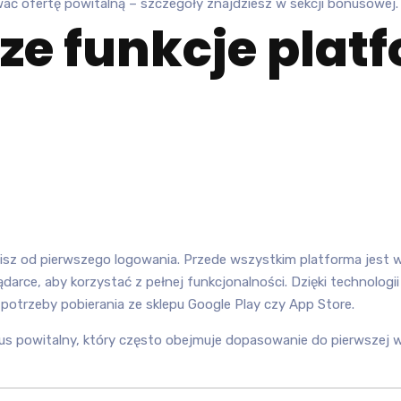
ć ofertę powitalną – szczegóły znajdziesz w sekcji bonusowej.
ze funkcje plat
nisz od pierwszego logowania. Przede wszystkim platforma jest
arce, aby korzystać z pełnej funkcjonalności. Dzięki technolog
 potrzeby pobierania ze sklepu Google Play czy App Store.
us powitalny, który często obejmuje dopasowanie do pierwszej w