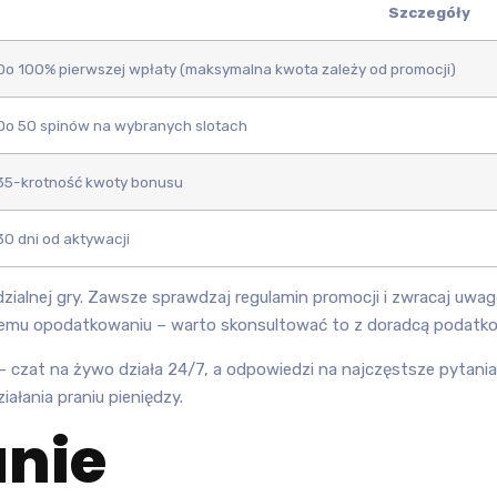
Szczegóły
Do 100% pierwszej wpłaty (maksymalna kwota zależy od promocji)
Do 50 spinów na wybranych slotach
35-krotność kwoty bonusu
30 dni od aktywacji
ialnej gry. Zawsze sprawdzaj regulamin promocji i zwracaj uwag
lnemu opodatkowaniu – warto skonsultować to z doradcą podatk
 czat na żywo działa 24/7, a odpowiedzi na najczęstsze pytania
ałania praniu pieniędzy.
nie