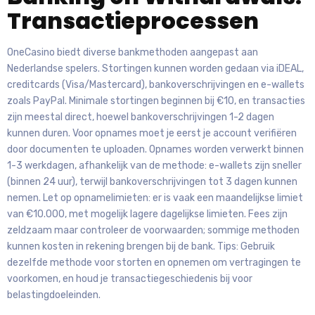
Transactieprocessen
OneCasino biedt diverse bankmethoden aangepast aan
Nederlandse spelers. Stortingen kunnen worden gedaan via iDEAL,
creditcards (Visa/Mastercard), bankoverschrijvingen en e-wallets
zoals PayPal. Minimale stortingen beginnen bij €10, en transacties
zijn meestal direct, hoewel bankoverschrijvingen 1-2 dagen
kunnen duren. Voor opnames moet je eerst je account verifiëren
door documenten te uploaden. Opnames worden verwerkt binnen
1-3 werkdagen, afhankelijk van de methode: e-wallets zijn sneller
(binnen 24 uur), terwijl bankoverschrijvingen tot 3 dagen kunnen
nemen. Let op opnamelimieten: er is vaak een maandelijkse limiet
van €10.000, met mogelijk lagere dagelijkse limieten. Fees zijn
zeldzaam maar controleer de voorwaarden; sommige methoden
kunnen kosten in rekening brengen bij de bank. Tips: Gebruik
dezelfde methode voor storten en opnemen om vertragingen te
voorkomen, en houd je transactiegeschiedenis bij voor
belastingdoeleinden.