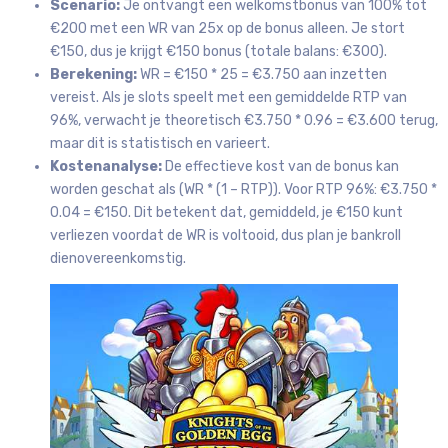
Scenario:
Je ontvangt een welkomstbonus van 100% tot
€200 met een WR van 25x op de bonus alleen. Je stort
€150, dus je krijgt €150 bonus (totale balans: €300).
Berekening:
WR = €150 * 25 = €3.750 aan inzetten
vereist. Als je slots speelt met een gemiddelde RTP van
96%, verwacht je theoretisch €3.750 * 0.96 = €3.600 terug,
maar dit is statistisch en varieert.
Kostenanalyse:
De effectieve kost van de bonus kan
worden geschat als (WR * (1 – RTP)). Voor RTP 96%: €3.750 *
0.04 = €150. Dit betekent dat, gemiddeld, je €150 kunt
verliezen voordat de WR is voltooid, dus plan je bankroll
dienovereenkomstig.