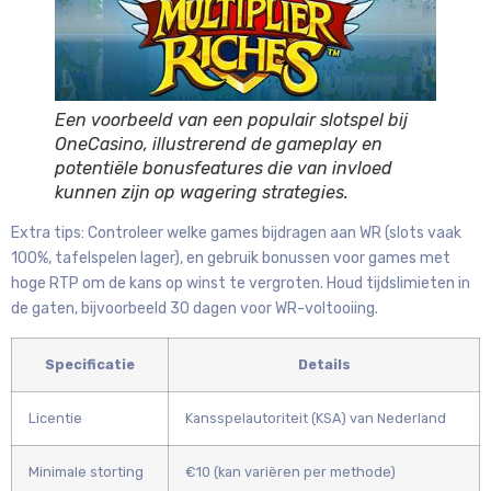
Een voorbeeld van een populair slotspel bij
OneCasino, illustrerend de gameplay en
potentiële bonusfeatures die van invloed
kunnen zijn op wagering strategies.
Extra tips: Controleer welke games bijdragen aan WR (slots vaak
100%, tafelspelen lager), en gebruik bonussen voor games met
hoge RTP om de kans op winst te vergroten. Houd tijdslimieten in
de gaten, bijvoorbeeld 30 dagen voor WR-voltooiing.
Specificatie
Details
Licentie
Kansspelautoriteit (KSA) van Nederland
Minimale storting
€10 (kan variëren per methode)