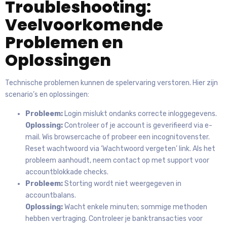
Troubleshooting:
Veelvoorkomende
Problemen en
Oplossingen
Technische problemen kunnen de spelervaring verstoren. Hier zijn
scenario’s en oplossingen:
Probleem:
Login mislukt ondanks correcte inloggegevens.
Oplossing:
Controleer of je account is geverifieerd via e-
mail. Wis browsercache of probeer een incognitovenster.
Reset wachtwoord via ‘Wachtwoord vergeten’ link. Als het
probleem aanhoudt, neem contact op met support voor
accountblokkade checks.
Probleem:
Storting wordt niet weergegeven in
accountbalans.
Oplossing:
Wacht enkele minuten; sommige methoden
hebben vertraging. Controleer je banktransacties voor