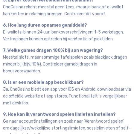
5. Zijn er kosten verbonden aan opnames?
OneCasino rekent meestal geen fees, maar je bank of e-wallet
kan kosten in rekening brengen. Controleer dit vooraf.
6. Hoe lang duren opnames gemiddeld?
E-wallets: binnen 24 uur; bankoverschrijvingen: 1-3 werkdagen.
Vertragingen kunnen optreden bij verificatie of piektijden.
7. Welke games dragen 100% bij aan wagering?
Meestal slots, maar sommige tafelspelen zoals blackjack dragen
minder bij (bijv. 10%). Controleer gamebijdragen in
bonusvoorwaarden.
8. Is er een mobiele app beschikbaar?
Ja, OneCasino biedt een app voor iOS en Android, downloadbaar via
de officiële website of app stores. Functionaliteit is vergelijkbaar
met desktop.
9. Hoe kan ik verantwoord spelen limieten instellen?
Ga naar accountinstellingen en zoek naar ‘Verantwoord spelen’
om dagelijkse/wekelijkse stortingslimieten, sessielimieten of self-