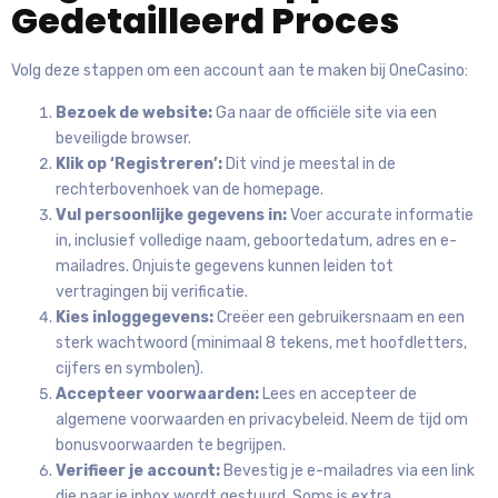
Gedetailleerd Proces
Volg deze stappen om een account aan te maken bij OneCasino:
Bezoek de website:
Ga naar de officiële site via een
beveiligde browser.
Klik op ‘Registreren’:
Dit vind je meestal in de
rechterbovenhoek van de homepage.
Vul persoonlijke gegevens in:
Voer accurate informatie
in, inclusief volledige naam, geboortedatum, adres en e-
mailadres. Onjuiste gegevens kunnen leiden tot
vertragingen bij verificatie.
Kies inloggegevens:
Creëer een gebruikersnaam en een
sterk wachtwoord (minimaal 8 tekens, met hoofdletters,
cijfers en symbolen).
Accepteer voorwaarden:
Lees en accepteer de
algemene voorwaarden en privacybeleid. Neem de tijd om
bonusvoorwaarden te begrijpen.
Verifieer je account:
Bevestig je e-mailadres via een link
die naar je inbox wordt gestuurd. Soms is extra