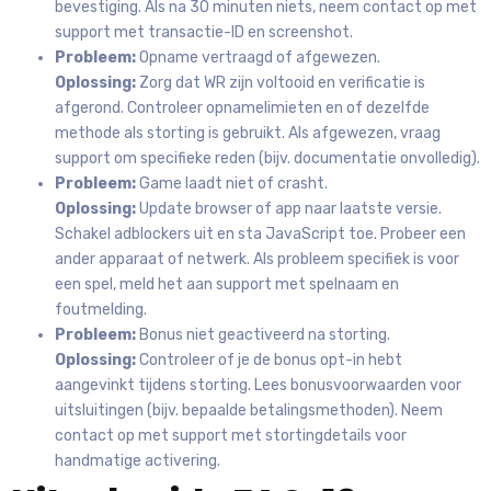
bevestiging. Als na 30 minuten niets, neem contact op met
support met transactie-ID en screenshot.
Probleem:
Opname vertraagd of afgewezen.
Oplossing:
Zorg dat WR zijn voltooid en verificatie is
afgerond. Controleer opnamelimieten en of dezelfde
methode als storting is gebruikt. Als afgewezen, vraag
support om specifieke reden (bijv. documentatie onvolledig).
Probleem:
Game laadt niet of crasht.
Oplossing:
Update browser of app naar laatste versie.
Schakel adblockers uit en sta JavaScript toe. Probeer een
ander apparaat of netwerk. Als probleem specifiek is voor
een spel, meld het aan support met spelnaam en
foutmelding.
Probleem:
Bonus niet geactiveerd na storting.
Oplossing:
Controleer of je de bonus opt-in hebt
aangevinkt tijdens storting. Lees bonusvoorwaarden voor
uitsluitingen (bijv. bepaalde betalingsmethoden). Neem
contact op met support met stortingdetails voor
handmatige activering.