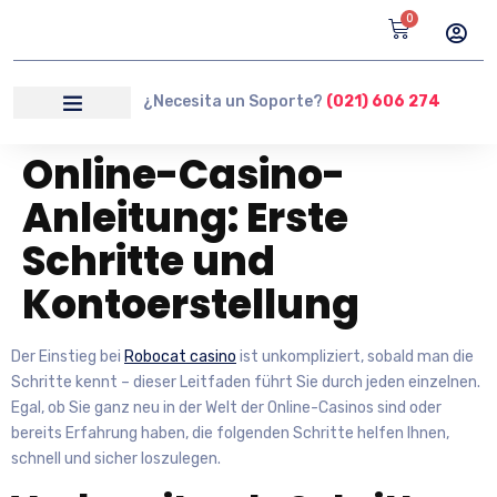
0
¿Necesita un Soporte?
(021) 606 274
Online-Casino-
Anleitung: Erste
Schritte und
Kontoerstellung
Der Einstieg bei
Robocat casino
ist unkompliziert, sobald man die
Schritte kennt – dieser Leitfaden führt Sie durch jeden einzelnen.
Egal, ob Sie ganz neu in der Welt der Online-Casinos sind oder
bereits Erfahrung haben, die folgenden Schritte helfen Ihnen,
schnell und sicher loszulegen.