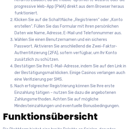
progressive Web-App (PWA) direkt aus dem Browser heraus
funktioniert.
Klicken Sie auf die Schaltfläche „Registrieren“ oder „Konto
erstellen“. Füllen Sie das Formular mit Ihren persönlichen
Daten wie Name, Adresse, E-Mail und Telefonnummer aus.
Wählen Sie einen Benutzernamen und ein sicheres
Passwort. Aktivieren Sie anschließend die Zwei-Faktor-
Authentifizierung (2FA), sofern verfügbar, um Ihr Konto
zusätzlich zu schützen.
Bestätigen Sie Ihre E-Mail-Adresse, indem Sie auf den Link in
der Bestätigungsmail klicken. Einige Casinos verlangen auch
eine Verifizierung per SMS.
Nach erfolgreicher Registrierung können Sie Ihre erste
Einzahlung tätigen – nutzen Sie dazu die angebotenen
Zahlungsmethoden. Achten Sie auf mögliche
Mindesteinzahlungen und eventuelle Bonusbedingungen.
Funktionsübersicht