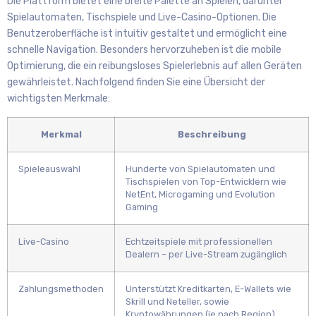
Die Plattform bietet eine breite Palette an Spielen, darunter
Spielautomaten, Tischspiele und Live-Casino-Optionen. Die
Benutzeroberfläche ist intuitiv gestaltet und ermöglicht eine
schnelle Navigation. Besonders hervorzuheben ist die mobile
Optimierung, die ein reibungsloses Spielerlebnis auf allen Geräten
gewährleistet. Nachfolgend finden Sie eine Übersicht der
wichtigsten Merkmale:
Merkmal
Beschreibung
Spieleauswahl
Hunderte von Spielautomaten und
Tischspielen von Top-Entwicklern wie
NetEnt, Microgaming und Evolution
Gaming
Live-Casino
Echtzeitspiele mit professionellen
Dealern – per Live-Stream zugänglich
Zahlungsmethoden
Unterstützt Kreditkarten, E-Wallets wie
Skrill und Neteller, sowie
Kryptowährungen (je nach Region)