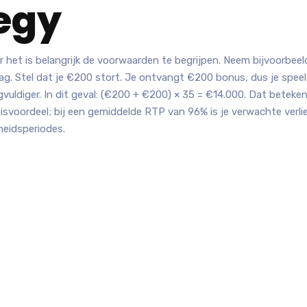
egy
maar het is belangrijk de voorwaarden te begrijpen. Neem bijvoo
g. Stel dat je €200 stort. Je ontvangt €200 bonus, dus je speel
igvuldiger. In dit geval: (€200 + €200) × 35 = €14.000. Dat betek
svoordeel; bij een gemiddelde RTP van 96% is je verwachte verli
heidsperiodes.