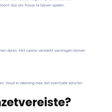
oont dus om trouw te blijven spelen.
nnen duren. Het casino verwerkt aanvragen binnen
gen. Houd er rekening mee dat eventuele winsten
nzetvereiste?