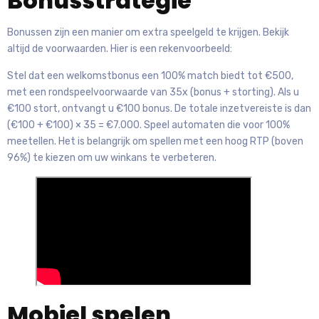
Bonusstrategie
Bonussen zijn een manier om extra speelgeld te krijgen. Bekijk
altijd de voorwaarden. Hier is een rekenvoorbeeld:
Stel dat een welkomstbonus een 100% match biedt tot €500,
met een rondspeelvoorwaarde van 35x (bonus + storting). Als u
€100 stort, ontvangt u €100 bonus. De totale inzetvereiste is dan
(€100 + €100) × 35 = €7.000. Speel automaten die voor 100%
meetellen. Het is belangrijk om spellen met een hoog RTP (boven
96%) te kiezen om uw winkans te verbeteren.
Mobiel spelen