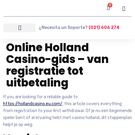
0
¿Necesita un Soporte?
(021) 606 274
Online Holland
Casino-gids – van
registratie tot
uitbetaling
If you are looking for a reliable guide to
https://hollandcasino.eu.com/
, this article covers everything
from registration to your first withdrawal. Of je nu een beginnende
speler bent of al ervaring hebt met casino holland, dit stappenplan
helpt je op weg.