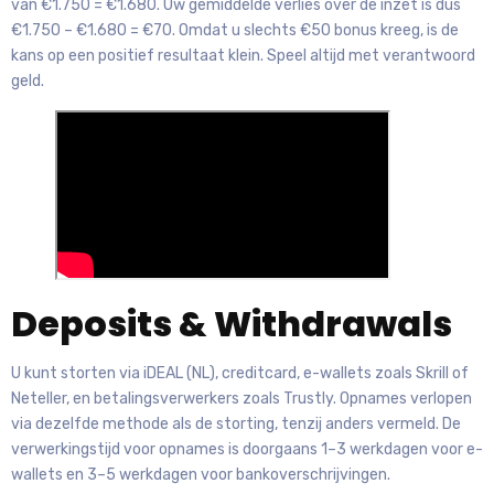
van €1.750 = €1.680. Uw gemiddelde verlies over de inzet is dus
€1.750 – €1.680 = €70. Omdat u slechts €50 bonus kreeg, is de
kans op een positief resultaat klein. Speel altijd met verantwoord
geld.
Deposits & Withdrawals
U kunt storten via iDEAL (NL), creditcard, e-wallets zoals Skrill of
Neteller, en betalingsverwerkers zoals Trustly. Opnames verlopen
via dezelfde methode als de storting, tenzij anders vermeld. De
verwerkingstijd voor opnames is doorgaans 1–3 werkdagen voor e-
wallets en 3–5 werkdagen voor bankoverschrijvingen.