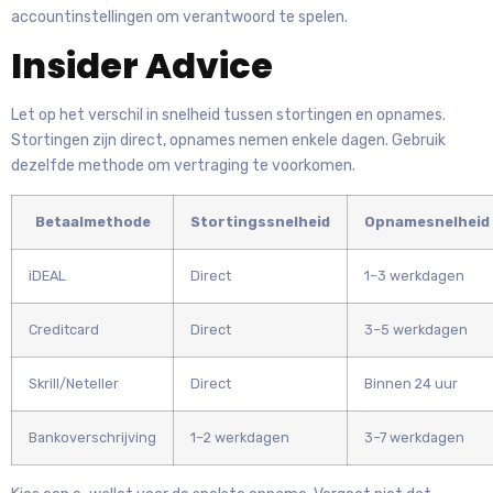
accountinstellingen om verantwoord te spelen.
Insider Advice
Let op het verschil in snelheid tussen stortingen en opnames.
Stortingen zijn direct, opnames nemen enkele dagen. Gebruik
dezelfde methode om vertraging te voorkomen.
Betaalmethode
Stortingssnelheid
Opnamesnelheid
iDEAL
Direct
1–3 werkdagen
Creditcard
Direct
3–5 werkdagen
Skrill/Neteller
Direct
Binnen 24 uur
Bankoverschrijving
1–2 werkdagen
3–7 werkdagen