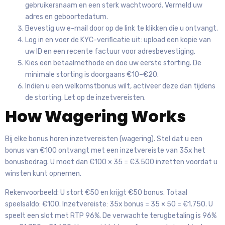
gebruikersnaam en een sterk wachtwoord. Vermeld uw
adres en geboortedatum.
Bevestig uw e-mail door op de link te klikken die u ontvangt.
Log in en voer de KYC-verificatie uit: upload een kopie van
uw ID en een recente factuur voor adresbevestiging.
Kies een betaalmethode en doe uw eerste storting. De
minimale storting is doorgaans €10–€20.
Indien u een welkomstbonus wilt, activeer deze dan tijdens
de storting. Let op de inzetvereisten.
How Wagering Works
Bij elke bonus horen inzetvereisten (wagering). Stel dat u een
bonus van €100 ontvangt met een inzetvereiste van 35x het
bonusbedrag. U moet dan €100 × 35 = €3.500 inzetten voordat u
winsten kunt opnemen.
Rekenvoorbeeld: U stort €50 en krijgt €50 bonus. Totaal
speelsaldo: €100. Inzetvereiste: 35x bonus = 35 × 50 = €1.750. U
speelt een slot met RTP 96%. De verwachte terugbetaling is 96%