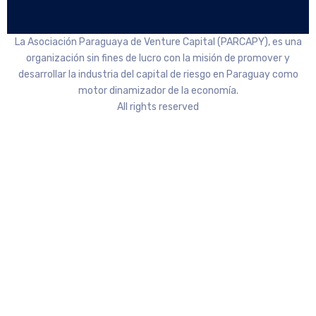
La Asociación Paraguaya de Venture Capital (PARCAPY), es una
organización sin fines de lucro con la misión de promover y
desarrollar la industria del capital de riesgo en Paraguay como
motor dinamizador de la economía.
All rights reserved