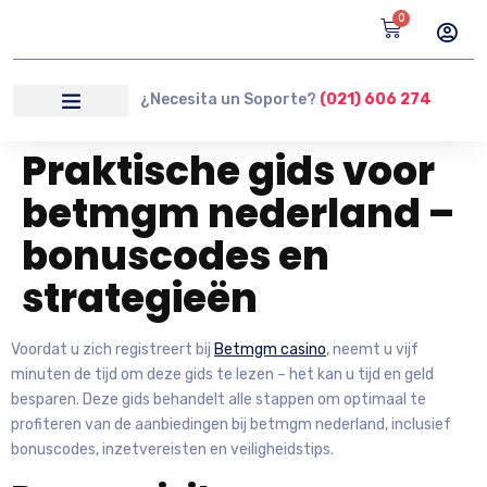
0
¿Necesita un Soporte?
(021) 606 274
Praktische gids voor
betmgm nederland –
bonuscodes en
strategieën
Voordat u zich registreert bij
Betmgm casino
, neemt u vijf
minuten de tijd om deze gids te lezen – het kan u tijd en geld
besparen. Deze gids behandelt alle stappen om optimaal te
profiteren van de aanbiedingen bij betmgm nederland, inclusief
bonuscodes, inzetvereisten en veiligheidstips.