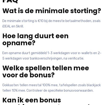
Wat is de minimale storting?
De minimale storting is €10 bij de meeste betaalmethoden, zoals
iDEAL en Skrill.
Hoe lang duurt een
opname?
Een opname duurt gemiddeld 1-3 werkdagen voor e-wallets en 2-
5 werkdagen voor bankoverschrijvingen, na verificatie.
Welke spellen tellen mee
voor de bonus?
Gokkasten tellen meestal 100% mee, tafelspellen zoals blackjack
tellen 10% mee. Controleer de specifieke bonusvoorwaarden.
Kan ik een bonus