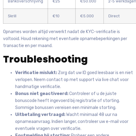
Bankoverschrijving
€25
€50.000
2-5 werkdage
Skrill
€10
€5.000
Direct
Opnames worden altijd verwerkt nadat de KYC-verificatie is
voltooid. Houd rekening met eventuele opnamebeperkingen per
transactie en per maand.
Troubleshooting
Verificatie mislukt:
Zorg dat uw ID goed leesbaar is en niet
verlopen. Neem contact op met support via live chat voor
handmatige verificatie.
Bonus niet geactiveerd:
Controleer of u de juiste
bonuscode heeft ingevoerd bij registratie of storting.
Sommige bonussen vereisen een minimale storting.
Uitbetaling vertraagd:
Wacht minimaal 48 uur na
opnameaanvraag. Indien langer, controleer uw e-mail voor
eventuele vragen over verificatie.
Foutmelding bij storting:
Probeer een andere