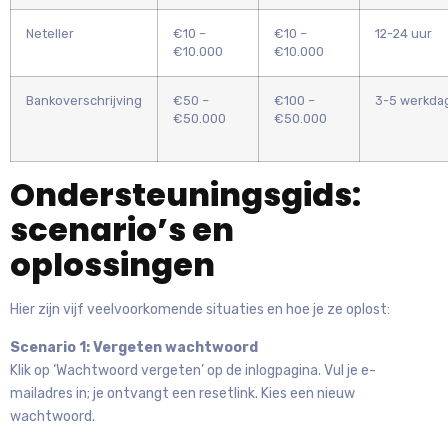
Neteller
€10 –
€10 –
12-24 uur
€10.000
€10.000
Bankoverschrijving
€50 –
€100 –
3-5 werkda
€50.000
€50.000
Ondersteuningsgids:
scenario’s en
oplossingen
Hier zijn vijf veelvoorkomende situaties en hoe je ze oplost:
Scenario 1: Vergeten wachtwoord
Klik op ‘Wachtwoord vergeten’ op de inlogpagina. Vul je e-
mailadres in; je ontvangt een resetlink. Kies een nieuw
wachtwoord.