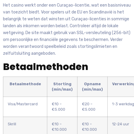
Het casino werkt onder een Curaçao-licentie, wat een basisniveau
van toezicht biedt. Voor spelers uit de EU en Scandinavië is het
belangrijk te weten dat winsten uit Curaçao-licenties in sommige
landen als inkomen worden belast. Controleer altijd de lokale
wetgeving. De site maakt gebruik van SSL-versleuteling (256-bit)
om persoonlijke en financiële gegevens te beschermen. Verder
worden verantwoord speelbeleid zoals stortingslimieten en
zelfuitsluiting aangeboden.
Betaalmethoden
Betaalmethode
Storting
Opname
Verwerkin
(min/max)
(min/max)
Visa/Mastercard
€10 –
€20 –
1-3 werkda
€5.000
€5.000
Skrill
€10 –
€10 –
12-24 uur
€10.000
€10.000