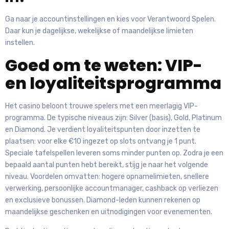
Ga naar je accountinstellingen en kies voor Verantwoord Spelen.
Daar kun je dagelijkse, wekelijkse of maandelijkse limieten
instellen.
Goed om te weten: VIP-
en loyaliteitsprogramma
Het casino beloont trouwe spelers met een meerlagig VIP-
programma. De typische niveaus zijn: Silver (basis), Gold, Platinum
en Diamond. Je verdient loyaliteitspunten door inzetten te
plaatsen: voor elke €10 ingezet op slots ontvang je 1 punt.
Speciale tafelspellen leveren soms minder punten op. Zodra je een
bepaald aantal punten hebt bereikt, stijg je naar het volgende
niveau. Voordelen omvatten: hogere opnamelimieten, snellere
verwerking, persoonlijke accountmanager, cashback op verliezen
en exclusieve bonussen. Diamond-leden kunnen rekenen op
maandelijkse geschenken en uitnodigingen voor evenementen.